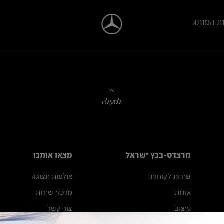
ת המותג
למעלה
מרצדס-בנץ ישראל
מצאו אותנו
שירות לקוחות
אולמות תצוגה
אודות
מרכזי שירות
עיצוב
צור קשר