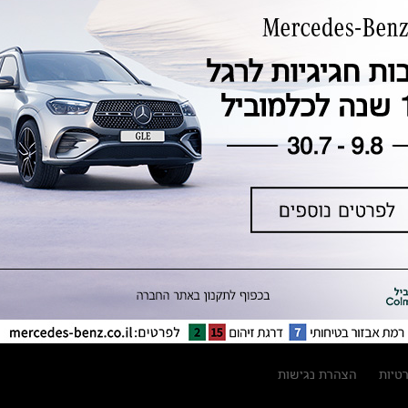
טכנולוגיה, חדשנות, בטיחות וקיימות
מגזין מרצדס-בנץ
ספרי רכב מרצדס-בנץ
נתוני זיהום אוויר וצריכת דלק וחשמל
נתוני תווית צמיגים
מחירון חלפים
קריאה חוזרת
הודעה על הטבות לרכבי מרצדס בהסדר
פשרה בתצ 56447-02-19
הסדר פשרה בתצ 56447-02-19
תקנון ימי מכירות 120 לכלמוביל
רטיות
הצהרת נגישות