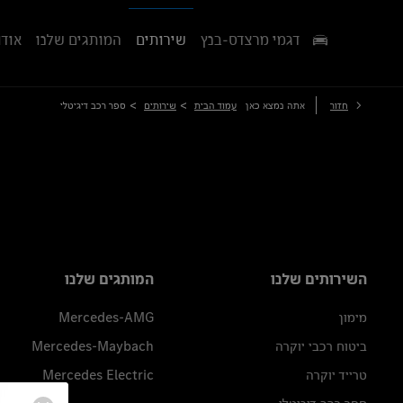
דגמי מרצדס-בנץ
שירותים
המותגים שלנו
אודו
>
>
חזור
אתה נמצא כאן
עמוד הבית
שירותים
ספר רכב דיגיטלי
השירותים שלנו
המותגים שלנו
מימון
Mercedes-AMG
ביטוח רכבי יוקרה
Mercedes-Maybach
טרייד יוקרה
Mercedes Electric