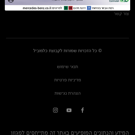
מרכזי שירות
צור קשר
© כל הזכויות שמורות לקבוצת כלמוביל
תנאי שימוש
מדיניות פרטיות
הצהרת נגישות
המידע והנתונים המופיעים באתר זה מתייחסים למגוון