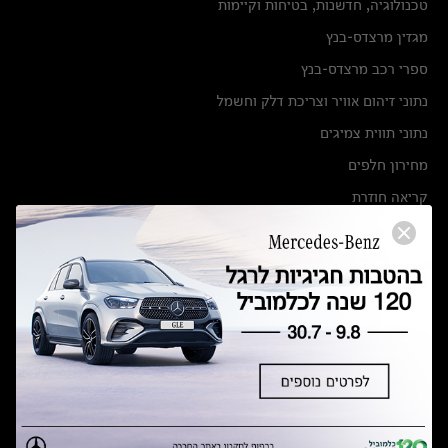
טכנולוגיה, חדשנות, בטיחות וקיימות
מגזין מרצדס-בנץ
ספרי רכב מרצדס-בנץ
נתוני זיהום אוויר וצריכת דלק וחשמל
נתוני תווית צמיגים
מחירון חלפים
קריאה חוזרת
הודעה על הטבות לרכבי מרצדס בהסדר פשרה בתצ 56447-02-19
הסדר פשרה בתצ 56447-02-19
תקנון ימי מכירות 120 לכלמוביל
מצאו אותנו
אולמות תצוגה