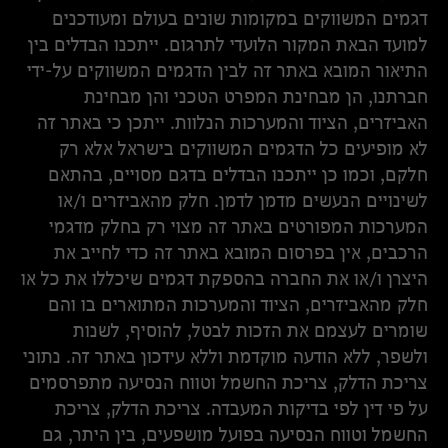
דגמים המשווקים במקומות שונים בעולם ומעודכנים
למועד הבאת המקור הלועדי לתרגום. ייתכנו הבדלים בין
התיאור המובא באתר זה לבין הדגמים המשווקים על-ידי
חברתנו, הן מבחינת המפרט הטכני והן מבחינת
האביזרים, הציוד והמערכות הנלוות. ייתכן כי באתר זה
לא מופיעים כל הדגמים המשווקים בישראל אלא רק
חלקם, וכמו כן ייתכנו הבדלים בדגם מסויים, בהתאם
לשינויים הנעשים מדמן לדמן. חלק מהאביזרים ו/או
המערכות המפורטים באתר זה מצוי רק בחלק מדגמי
הרכבים, אין בפרסום המובא באתר זה כדי לחייב את
היצרן ו/או את החברה בהספקת דגמים שיכללו את כל או
חלק מהאביזרים, הציוד והמערכות המתוארים בו והם
שומרים לעצמם את הזכות לבטל, להוסיף, לשנות
ולשפר, ללא הודעה מוקדמת וללא עידכון באתר זה. נתוני
צריכת הדלק, צריכת החשמל וטווח הנסיעה מתפרסמים
על פי דין לפי בדיקות המעבדה. צריכת הדלק, צריכת
החשמל וטווח הנסיעה בפועל מושפעים, בין היתר, גם