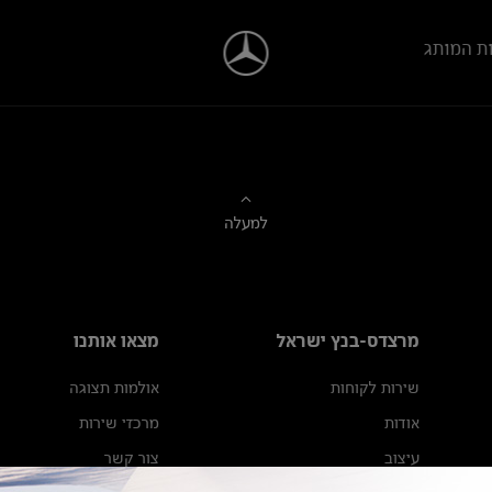
ת המותג
למעלה
מרצדס-בנץ ישראל
מצאו אותנו
שירות לקוחות
אולמות תצוגה
אודות
מרכזי שירות
עיצוב
צור קשר