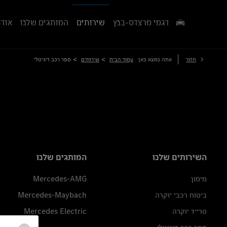
דגמי מרצדס-בנץ
שירותים
המותגים שלנו
אודו
>
>
חזור
אתה נמצא כאן
עמוד הבית
שירותים
ספר רכב דיגיטלי
השירותים שלנו
המותגים שלנו
מימון
Mercedes-AMG
ביטוח רכבי יוקרה
Mercedes-Maybach
טרייד יוקרה
Mercedes Electric