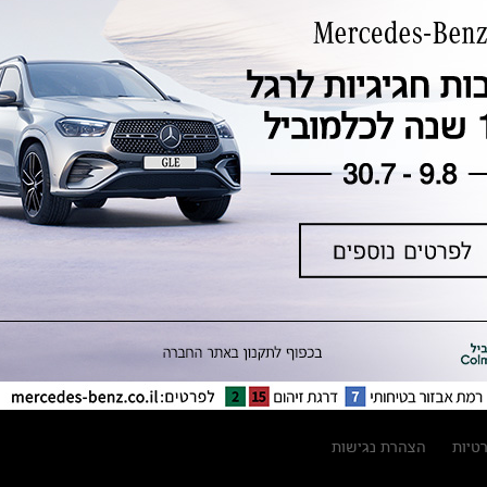
טכנולוגיה, חדשנות, בטיחות וקיימות
מגזין מרצדס-בנץ
ספרי רכב מרצדס-בנץ
נתוני זיהום אוויר וצריכת דלק וחשמל
נתוני תווית צמיגים
מחירון חלפים
קריאה חוזרת
הודעה על הטבות לרכבי מרצדס בהסדר
פשרה בתצ 56447-02-19
הסדר פשרה בתצ 56447-02-19
תקנון ימי מכירות 120 לכלמוביל
רטיות
הצהרת נגישות