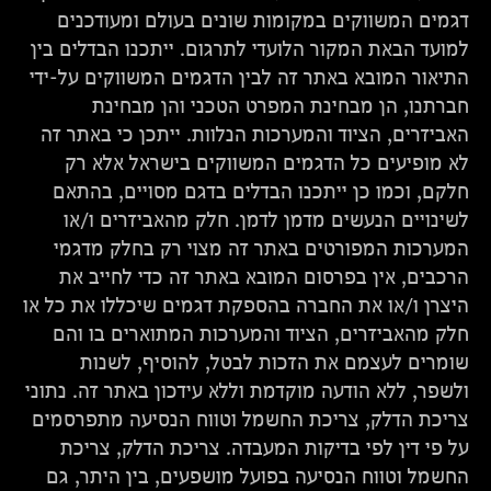
דגמים המשווקים במקומות שונים בעולם ומעודכנים
למועד הבאת המקור הלועדי לתרגום. ייתכנו הבדלים בין
התיאור המובא באתר זה לבין הדגמים המשווקים על-ידי
חברתנו, הן מבחינת המפרט הטכני והן מבחינת
האביזרים, הציוד והמערכות הנלוות. ייתכן כי באתר זה
לא מופיעים כל הדגמים המשווקים בישראל אלא רק
חלקם, וכמו כן ייתכנו הבדלים בדגם מסויים, בהתאם
לשינויים הנעשים מדמן לדמן. חלק מהאביזרים ו/או
המערכות המפורטים באתר זה מצוי רק בחלק מדגמי
הרכבים, אין בפרסום המובא באתר זה כדי לחייב את
היצרן ו/או את החברה בהספקת דגמים שיכללו את כל או
חלק מהאביזרים, הציוד והמערכות המתוארים בו והם
שומרים לעצמם את הזכות לבטל, להוסיף, לשנות
ולשפר, ללא הודעה מוקדמת וללא עידכון באתר זה. נתוני
צריכת הדלק, צריכת החשמל וטווח הנסיעה מתפרסמים
על פי דין לפי בדיקות המעבדה. צריכת הדלק, צריכת
החשמל וטווח הנסיעה בפועל מושפעים, בין היתר, גם