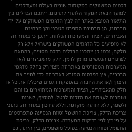
דגמים המשווקים במקומות שונים בעולם ומעודכנים
למועד הבאת המקור הלועדי לתרגום. ייתכנו הבדלים בין
התיאור המובא באתר זה לבין הדגמים המשווקים על-ידי
חברתנו, הן מבחינת המפרט הטכני והן מבחינת
האביזרים, הציוד והמערכות הנלוות. ייתכן כי באתר זה
לא מופיעים כל הדגמים המשווקים בישראל אלא רק
חלקם, וכמו כן ייתכנו הבדלים בדגם מסויים, בהתאם
לשינויים הנעשים מדמן לדמן. חלק מהאביזרים ו/או
המערכות המפורטים באתר זה מצוי רק בחלק מדגמי
הרכבים, אין בפרסום המובא באתר זה כדי לחייב את
היצרן ו/או את החברה בהספקת דגמים שיכללו את כל או
חלק מהאביזרים, הציוד והמערכות המתוארים בו והם
שומרים לעצמם את הזכות לבטל, להוסיף, לשנות
ולשפר, ללא הודעה מוקדמת וללא עידכון באתר זה. נתוני
צריכת הדלק, צריכת החשמל וטווח הנסיעה מתפרסמים
על פי דין לפי בדיקות המעבדה. צריכת הדלק, צריכת
החשמל וטווח הנסיעה בפועל מושפעים, בין היתר, גם