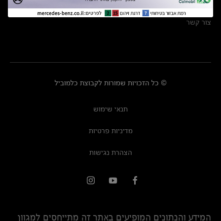
מרכזי שירות
צור קשר
© כל הזכויות שמורות לקבוצת כלמוביל
תנאי שימוש
מדיניות פרטיות
הצהרת נגישות
המידע והנתונים המופיעים באתר זה מתייחסים למגוון