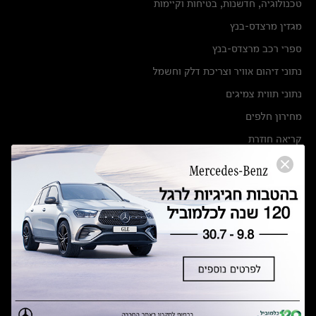
טכנולוגיה, חדשנות, בטיחות וקיימות
מגזין מרצדס-בנץ
ספרי רכב מרצדס-בנץ
נתוני זיהום אוויר וצריכת דלק וחשמל
נתוני תווית צמיגים
מחירון חלפים
קריאה חוזרת
הודעה על הטבות לרכבי מרצדס בהסדר פשרה בתצ 56447-02-19
הסדר פשרה בתצ 56447-02-19
תקנון ימי מכירות 120 לכלמוביל
מצאו אותנו
אולמות תצוגה