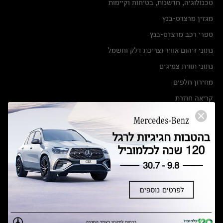
טכנולוגיה, חדשנות, בטיחות וקיימות
מגזין מרצדס-בנץ
ספרי רכב מרצדס-בנץ
נתוני זיהום אוויר וצריכת דלק וחשמל
נתוני תווית צמיגים
מחירון חלפים
קריאה חוזרת
הודעה על הטבות לרכבי מרצדס בהסדר פשרה בתצ 56447-02-19
הסדר פשרה בתצ 56447-02-19
תקנון ימי מכירות 120 לכלמוביל
מצאו אותנו
אולמות תצוגה