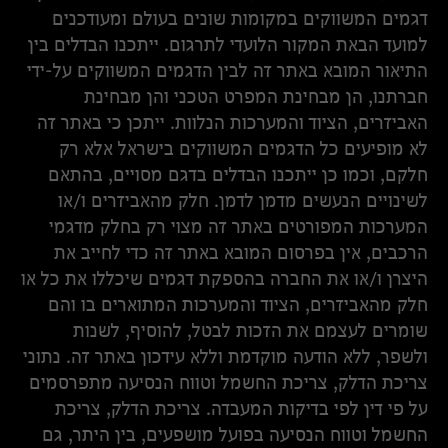
דגמים המשווקים במקומות שונים בעולם ומעודכנים
למועד הבאת המקור הלועדי לתרגום. ייתכנו הבדלים בין
התיאור המובא באתר זה לבין הדגמים המשווקים על-ידי
חברתנו, הן מבחינת המפרט הטכני והן מבחינת
האביזרים, הציוד והמערכות הנלוות. ייתכן כי באתר זה
לא מופיעים כל הדגמים המשווקים בישראל אלא רק
חלקם, וכמו כן ייתכנו הבדלים בדגם מסויים, בהתאם
לשינויים הנעשים מדמן לדמן. חלק מהאביזרים ו/או
המערכות המפורטים באתר זה מצוי רק בחלק מדגמי
הרכבים, אין בפרסום המובא באתר זה כדי לחייב את
היצרן ו/או את החברה בהספקת דגמים שיכללו את כל או
חלק מהאביזרים, הציוד והמערכות המתוארים בו והם
שומרים לעצמם את הזכות לבטל, להוסיף, לשנות
ולשפר, ללא הודעה מוקדמת וללא עידכון באתר זה. נתוני
צריכת הדלק, צריכת החשמל וטווח הנסיעה מתפרסמים
על פי דין לפי בדיקות המעבדה. צריכת הדלק, צריכת
החשמל וטווח הנסיעה בפועל מושפעים, בין היתר, גם