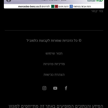
מרכזי שירות
צור קשר
© כל הזכויות שמורות לקבוצת כלמוביל
תנאי שימוש
מדיניות פרטיות
הצהרת נגישות
המידע והנתונים המופיעים באתר זה מתייחסים למגוון