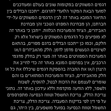
דגמים המשווקים במקומות שונים בעולם ומעודכנים
למועד הבאת המקור הלועדי לתרגום. ייתכנו הבדלים בין
התיאור המובא באתר זה לבין הדגמים המשווקים על-ידי
חברתנו, הן מבחינת המפרט הטכני והן מבחינת
האביזרים, הציוד והמערכות הנלוות. ייתכן כי באתר זה
לא מופיעים כל הדגמים המשווקים בישראל אלא רק
חלקם, וכמו כן ייתכנו הבדלים בדגם מסויים, בהתאם
לשינויים הנעשים מדמן לדמן. חלק מהאביזרים ו/או
המערכות המפורטים באתר זה מצוי רק בחלק מדגמי
הרכבים, אין בפרסום המובא באתר זה כדי לחייב את
היצרן ו/או את החברה בהספקת דגמים שיכללו את כל או
חלק מהאביזרים, הציוד והמערכות המתוארים בו והם
שומרים לעצמם את הזכות לבטל, להוסיף, לשנות
ולשפר, ללא הודעה מוקדמת וללא עידכון באתר זה. נתוני
צריכת הדלק, צריכת החשמל וטווח הנסיעה מתפרסמים
על פי דין לפי בדיקות המעבדה. צריכת הדלק, צריכת
החשמל וטווח הנסיעה בפועל מושפעים, בין היתר, גם