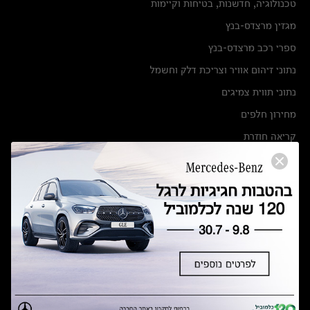
טכנולוגיה, חדשנות, בטיחות וקיימות
מגזין מרצדס-בנץ
ספרי רכב מרצדס-בנץ
נתוני זיהום אוויר וצריכת דלק וחשמל
נתוני תווית צמיגים
מחירון חלפים
קריאה חוזרת
הודעה על הטבות לרכבי מרצדס בהסדר פשרה בתצ 56447-02-19
הסדר פשרה בתצ 56447-02-19
תקנון ימי מכירות 120 לכלמוביל
מצאו אותנו
אולמות תצוגה