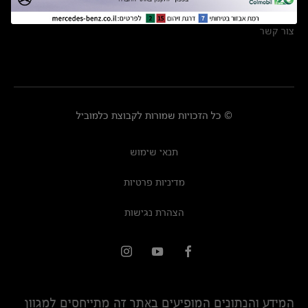
מרכזי שירות
צור קשר
© כל הזכויות שמורות לקבוצת כלמוביל
תנאי שימוש
מדיניות פרטיות
הצהרת נגישות
המידע והנתונים המופיעים באתר זה מתייחסים למגוון