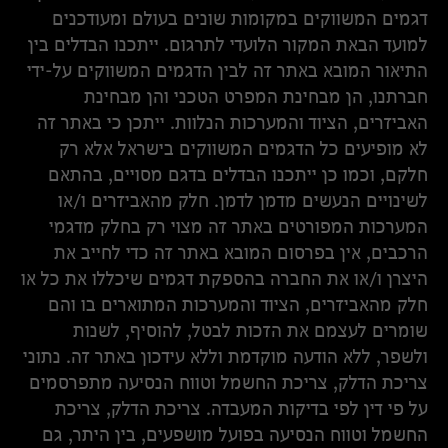
דגמים המשווקים במקומות שונים בעולם ומעודכנים
למועד הבאת המקור הלועדי לתרגום. ייתכנו הבדלים בין
התיאור המובא באתר זה לבין הדגמים המשווקים על-ידי
חברתנו, הן מבחינת המפרט הטכני והן מבחינת
האביזרים, הציוד והמערכות הנלוות. ייתכן כי באתר זה
לא מופיעים כל הדגמים המשווקים בישראל אלא רק
חלקם, וכמו כן ייתכנו הבדלים בדגם מסויים, בהתאם
לשינויים הנעשים מדמן לדמן. חלק מהאביזרים ו/או
המערכות המפורטים באתר זה מצוי רק בחלק מדגמי
הרכבים, אין בפרסום המובא באתר זה כדי לחייב את
היצרן ו/או את החברה בהספקת דגמים שיכללו את כל או
חלק מהאביזרים, הציוד והמערכות המתוארים בו והם
שומרים לעצמם את הזכות לבטל, להוסיף, לשנות
ולשפר, ללא הודעה מוקדמת וללא עידכון באתר זה. נתוני
צריכת הדלק, צריכת החשמל וטווח הנסיעה מתפרסמים
על פי דין לפי בדיקות המעבדה. צריכת הדלק, צריכת
החשמל וטווח הנסיעה בפועל מושפעים, בין היתר, גם