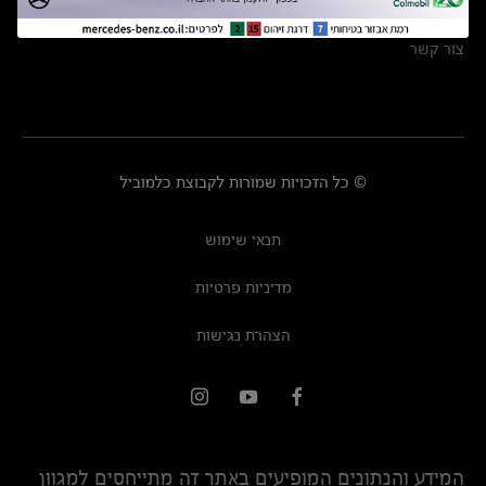
מרכזי שירות
צור קשר
© כל הזכויות שמורות לקבוצת כלמוביל
תנאי שימוש
מדיניות פרטיות
הצהרת נגישות
המידע והנתונים המופיעים באתר זה מתייחסים למגוון