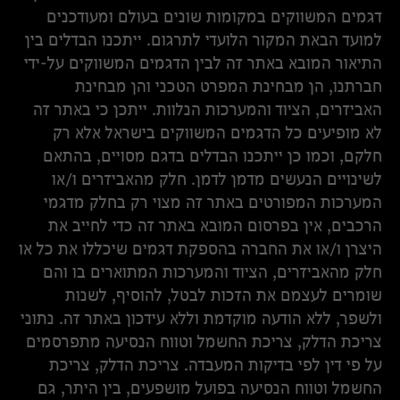
דגמים המשווקים במקומות שונים בעולם ומעודכנים
למועד הבאת המקור הלועדי לתרגום. ייתכנו הבדלים בין
התיאור המובא באתר זה לבין הדגמים המשווקים על-ידי
חברתנו, הן מבחינת המפרט הטכני והן מבחינת
האביזרים, הציוד והמערכות הנלוות. ייתכן כי באתר זה
לא מופיעים כל הדגמים המשווקים בישראל אלא רק
חלקם, וכמו כן ייתכנו הבדלים בדגם מסויים, בהתאם
לשינויים הנעשים מדמן לדמן. חלק מהאביזרים ו/או
המערכות המפורטים באתר זה מצוי רק בחלק מדגמי
הרכבים, אין בפרסום המובא באתר זה כדי לחייב את
היצרן ו/או את החברה בהספקת דגמים שיכללו את כל או
חלק מהאביזרים, הציוד והמערכות המתוארים בו והם
שומרים לעצמם את הזכות לבטל, להוסיף, לשנות
ולשפר, ללא הודעה מוקדמת וללא עידכון באתר זה. נתוני
צריכת הדלק, צריכת החשמל וטווח הנסיעה מתפרסמים
על פי דין לפי בדיקות המעבדה. צריכת הדלק, צריכת
החשמל וטווח הנסיעה בפועל מושפעים, בין היתר, גם