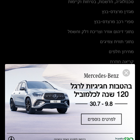
טכנולוגיה, חדשנות, בטיחות וקיימות
מגזין מרצדס-בנץ
ספרי רכב מרצדס-בנץ
נתוני זיהום אוויר וצריכת דלק וחשמל
נתוני תווית צמיגים
מחירון חלפים
קריאה חוזרת
הודעה על הטבות לרכבי מרצדס בהסדר פשרה בתצ 56447-02-19
הסדר פשרה בתצ 56447-02-19
תקנון ימי מכירות 120 לכלמוביל
מצאו אותנו
אולמות תצוגה