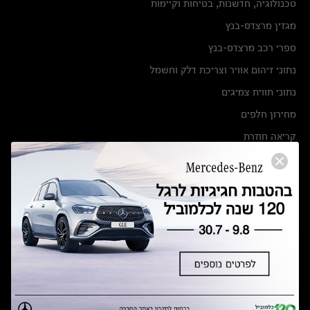
טכנולוגיה, חדשנות, בטיחות וקיימות
מגזין מרצדס-בנץ
ספרי רכב מרצדס-בנץ
נתוני זיהום אוויר וצריכת דלק וחשמל
נתוני תווית צמיגים
מחירון חלפים
קריאה חוזרת
הודעה על הטבות לרכבי מרצדס בהסדר פשרה בתצ 56447-02-19
הסדר פשרה בתצ 56447-02-19
תקנון ימי מכירות 120 לכלמוביל
מצאו אותנו
אולמות תצוגה