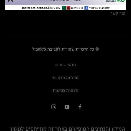
מרכזי שירות
צור קשר
© כל הזכויות שמורות לקבוצת כלמוביל
תנאי שימוש
מדיניות פרטיות
הצהרת נגישות
המידע והנתונים המופיעים באתר זה מתייחסים למגוון