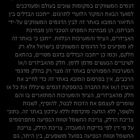
דגמים המשווקים במקומות שונים בעולם ומעודכנים
למועד הבאת המקור הלועדי לתרגום. ייתכנו הבדלים בין
התיאור המובא באתר זה לבין הדגמים המשווקים על-ידי
חברתנו, הן מבחינת המפרט הטכני והן מבחינת
האביזרים, הציוד והמערכות הנלוות. ייתכן כי באתר זה
לא מופיעים כל הדגמים המשווקים בישראל אלא רק
חלקם, וכמו כן ייתכנו הבדלים בדגם מסויים, בהתאם
לשינויים הנעשים מדמן לדמן. חלק מהאביזרים ו/או
המערכות המפורטים באתר זה מצוי רק בחלק מדגמי
הרכבים, אין בפרסום המובא באתר זה כדי לחייב את
היצרן ו/או את החברה בהספקת דגמים שיכללו את כל או
חלק מהאביזרים, הציוד והמערכות המתוארים בו והם
שומרים לעצמם את הזכות לבטל, להוסיף, לשנות
ולשפר, ללא הודעה מוקדמת וללא עידכון באתר זה. נתוני
צריכת הדלק, צריכת החשמל וטווח הנסיעה מתפרסמים
על פי דין לפי בדיקות המעבדה. צריכת הדלק, צריכת
החשמל וטווח הנסיעה בפועל מושפעים, בין היתר, גם