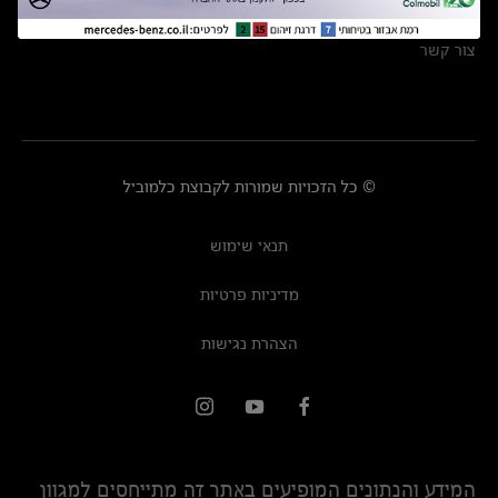
מרכזי שירות
צור קשר
© כל הזכויות שמורות לקבוצת כלמוביל
תנאי שימוש
מדיניות פרטיות
הצהרת נגישות
המידע והנתונים המופיעים באתר זה מתייחסים למגוון