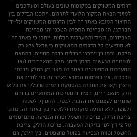
דגמים המשווקים במקומות שונים בעולם ומעודכנים
למועד הבאת המקור הלועדי לתרגום. ייתכנו הבדלים בין
התיאור המובא באתר זה לבין הדגמים המשווקים על-ידי
חברתנו, הן מבחינת המפרט הטכני והן מבחינת
האביזרים, הציוד והמערכות הנלוות. ייתכן כי באתר זה
לא מופיעים כל הדגמים המשווקים בישראל אלא רק
חלקם, וכמו כן ייתכנו הבדלים בדגם מסויים, בהתאם
לשינויים הנעשים מדמן לדמן. חלק מהאביזרים ו/או
המערכות המפורטים באתר זה מצוי רק בחלק מדגמי
הרכבים, אין בפרסום המובא באתר זה כדי לחייב את
היצרן ו/או את החברה בהספקת דגמים שיכללו את כל או
חלק מהאביזרים, הציוד והמערכות המתוארים בו והם
שומרים לעצמם את הזכות לבטל, להוסיף, לשנות
ולשפר, ללא הודעה מוקדמת וללא עידכון באתר זה. נתוני
צריכת הדלק, צריכת החשמל וטווח הנסיעה מתפרסמים
על פי דין לפי בדיקות המעבדה. צריכת הדלק, צריכת
החשמל וטווח הנסיעה בפועל מושפעים, בין היתר, גם