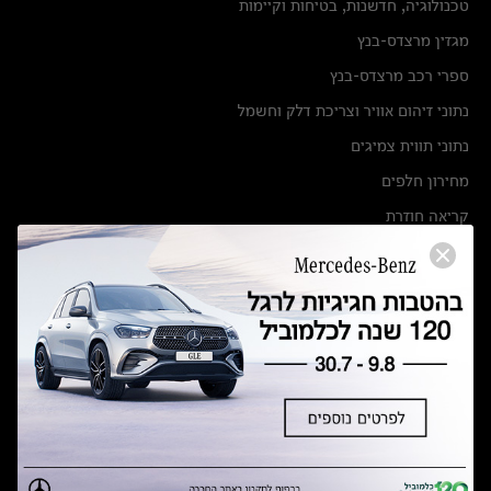
טכנולוגיה, חדשנות, בטיחות וקיימות
מגזין מרצדס-בנץ
ספרי רכב מרצדס-בנץ
נתוני זיהום אוויר וצריכת דלק וחשמל
נתוני תווית צמיגים
מחירון חלפים
קריאה חוזרת
הודעה על הטבות לרכבי מרצדס בהסדר פשרה בתצ 56447-02-19
הסדר פשרה בתצ 56447-02-19
תקנון ימי מכירות 120 לכלמוביל
מצאו אותנו
אולמות תצוגה