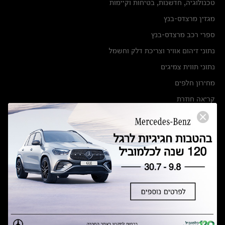
טכנולוגיה, חדשנות, בטיחות וקיימות
מגזין מרצדס-בנץ
ספרי רכב מרצדס-בנץ
נתוני זיהום אוויר וצריכת דלק וחשמל
נתוני תווית צמיגים
מחירון חלפים
קריאה חוזרת
הודעה על הטבות לרכבי מרצדס בהסדר פשרה בתצ 56447-02-19
הסדר פשרה בתצ 56447-02-19
תקנון ימי מכירות 120 לכלמוביל
מצאו אותנו
אולמות תצוגה