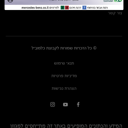
מרכזי שירות
צור קשר
© כל הזכויות שמורות לקבוצת כלמוביל
תנאי שימוש
מדיניות פרטיות
הצהרת נגישות
המידע והנתונים המופיעים באתר זה מתייחסים למגוון