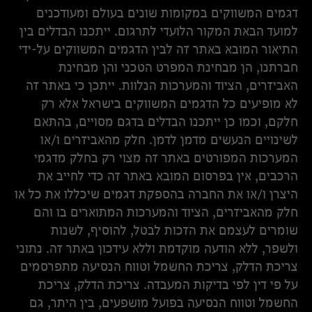
דגמים המשווקים במקומות שונים בעולם ומעודכנים
למועד הבאת המקור הלועדי לתרגום. ייתכנו הבדלים בין
התיאור המובא באתר זה לבין הדגמים המשווקים על-ידי
חברתנו, הן מבחינת המפרט הטכני והן מבחינת
האביזרים, הציוד והמערכות הנלוות. ייתכן כי באתר זה
לא מופיעים כל הדגמים המשווקים בישראל אלא רק
חלקם, וכמו כן ייתכנו הבדלים בדגם מסויים, בהתאם
לשינויים הנעשים מדמן לדמן. חלק מהאביזרים ו/או
המערכות המפורטים באתר זה מצוי רק בחלק מדגמי
הרכבים, אין בפרסום המובא באתר זה כדי לחייב את
היצרן ו/או את החברה בהספקת דגמים שיכללו את כל או
חלק מהאביזרים, הציוד והמערכות המתוארים בו והם
שומרים לעצמם את הזכות לבטל, להוסיף, לשנות
ולשפר, ללא הודעה מוקדמת וללא עידכון באתר זה. נתוני
צריכת הדלק, צריכת החשמל וטווח הנסיעה מתפרסמים
על פי דין לפי בדיקות המעבדה. צריכת הדלק, צריכת
החשמל וטווח הנסיעה בפועל מושפעים, בין היתר, גם