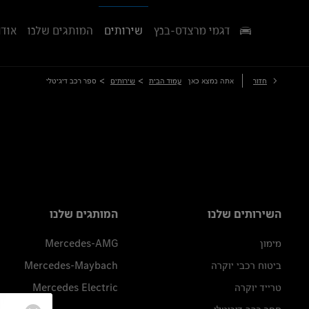
דגמי מרצדס-בנץ
שירותים
המותגים שלנו
אודו
>
>
חזור
אתה נמצא כאן
עמוד הבית
שירותים
ספר רכב דיגיטלי
השירותים שלנו
המותגים שלנו
מימון
Mercedes-AMG
ביטוח רכבי יוקרה
Mercedes-Maybach
טרייד יוקרה
Mercedes Electric