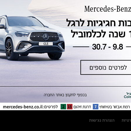
טכנולוגיה, חדשנות, בטיחות וקיימות
מגזין מרצדס-בנץ
ספרי רכב מרצדס-בנץ
נתוני זיהום אוויר וצריכת דלק וחשמל
נתוני תווית צמיגים
מחירון חלפים
קריאה חוזרת
הודעה על הטבות לרכבי מרצדס בהסדר
פשרה בתצ 56447-02-19
הסדר פשרה בתצ 56447-02-19
תקנון ימי מכירות 120 לכלמוביל
רטיות
הצהרת נגישות