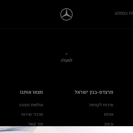
ת המותג
למעלה
מרצדס-בנץ ישראל
מצאו אותנו
שירות לקוחות
אולמות תצוגה
אודות
מרכזי שירות
עיצוב
צור קשר