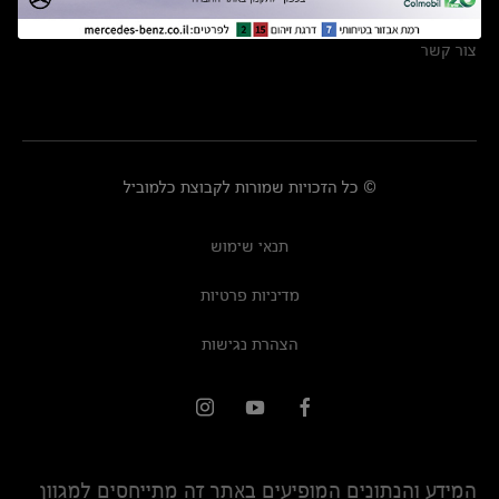
מרכזי שירות
צור קשר
© כל הזכויות שמורות לקבוצת כלמוביל
תנאי שימוש
מדיניות פרטיות
הצהרת נגישות
המידע והנתונים המופיעים באתר זה מתייחסים למגוון