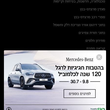
טכנולוגיה, חדשנות, בטיחות וקיימות
מגזין מרצדס-בנץ
ספרי רכב מרצדס-בנץ
נתוני זיהום אוויר וצריכת דלק וחשמל
נתוני תווית צמיגים
מחירון חלפים
קריאה חוזרת
הודעה על הטבות לרכבי מרצדס בהסדר פשרה בתצ 56447-02-19
הסדר פשרה בתצ 56447-02-19
תקנון ימי מכירות 120 לכלמוביל
מצאו אותנו
אולמות תצוגה