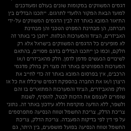
דגמים המשווקים במקומות שונים בעולם ומעודכנים
למועד הבאת המקור הלועדי לתרגום. ייתכנו הבדלים בין
התיאור המובא באתר זה לבין הדגמים המשווקים על-ידי
חברתנו, הן מבחינת המפרט הטכני והן מבחינת
האביזרים, הציוד והמערכות הנלוות. ייתכן כי באתר זה
לא מופיעים כל הדגמים המשווקים בישראל אלא רק
חלקם, וכמו כן ייתכנו הבדלים בדגם מסויים, בהתאם
לשינויים הנעשים מדמן לדמן. חלק מהאביזרים ו/או
המערכות המפורטים באתר זה מצוי רק בחלק מדגמי
הרכבים, אין בפרסום המובא באתר זה כדי לחייב את
היצרן ו/או את החברה בהספקת דגמים שיכללו את כל או
חלק מהאביזרים, הציוד והמערכות המתוארים בו והם
שומרים לעצמם את הזכות לבטל, להוסיף, לשנות
ולשפר, ללא הודעה מוקדמת וללא עידכון באתר זה. נתוני
צריכת הדלק, צריכת החשמל וטווח הנסיעה מתפרסמים
על פי דין לפי בדיקות המעבדה. צריכת הדלק, צריכת
החשמל וטווח הנסיעה בפועל מושפעים, בין היתר, גם