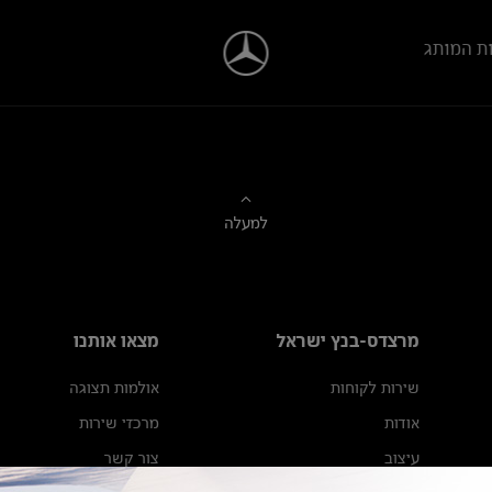
ת המותג
למעלה
מרצדס-בנץ ישראל
מצאו אותנו
שירות לקוחות
אולמות תצוגה
אודות
מרכזי שירות
עיצוב
צור קשר