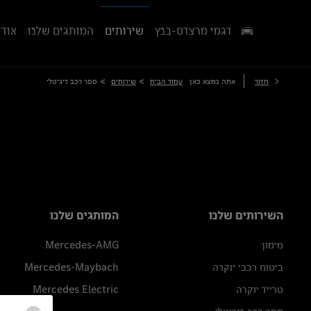
דגמי מרצדס-בנץ
שירותים
המותגים שלנו
אודו
>
>
חזור
אתה נמצא כאן
עמוד הבית
שירותים
ספר רכב דיגיטלי
השירותים שלנו
המותגים שלנו
מימון
Mercedes-AMG
ביטוח רכבי יוקרה
Mercedes-Maybach
טרייד יוקרה
Mercedes Electric