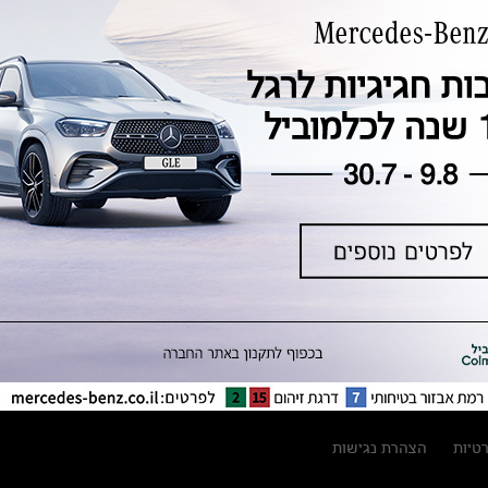
טכנולוגיה, חדשנות, בטיחות וקיימות
מגזין מרצדס-בנץ
ספרי רכב מרצדס-בנץ
נתוני זיהום אוויר וצריכת דלק וחשמל
נתוני תווית צמיגים
מחירון חלפים
קריאה חוזרת
הודעה על הטבות לרכבי מרצדס בהסדר
פשרה בתצ 56447-02-19
הסדר פשרה בתצ 56447-02-19
תקנון ימי מכירות 120 לכלמוביל
רטיות
הצהרת נגישות