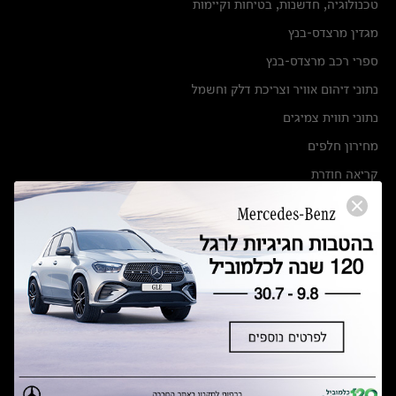
טכנולוגיה, חדשנות, בטיחות וקיימות
מגזין מרצדס-בנץ
ספרי רכב מרצדס-בנץ
נתוני זיהום אוויר וצריכת דלק וחשמל
נתוני תווית צמיגים
מחירון חלפים
קריאה חוזרת
הודעה על הטבות לרכבי מרצדס בהסדר פשרה בתצ 56447-02-19
הסדר פשרה בתצ 56447-02-19
תקנון ימי מכירות 120 לכלמוביל
מצאו אותנו
אולמות תצוגה