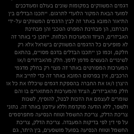
דגמים המשווקים במקומות שונים בעולם ומעודכנים
למועד הבאת המקור הלועדי לתרגום. ייתכנו הבדלים בין
התיאור המובא באתר זה לבין הדגמים המשווקים על-ידי
חברתנו, הן מבחינת המפרט הטכני והן מבחינת
האביזרים, הציוד והמערכות הנלוות. ייתכן כי באתר זה
לא מופיעים כל הדגמים המשווקים בישראל אלא רק
חלקם, וכמו כן ייתכנו הבדלים בדגם מסויים, בהתאם
לשינויים הנעשים מדמן לדמן. חלק מהאביזרים ו/או
המערכות המפורטים באתר זה מצוי רק בחלק מדגמי
הרכבים, אין בפרסום המובא באתר זה כדי לחייב את
היצרן ו/או את החברה בהספקת דגמים שיכללו את כל או
חלק מהאביזרים, הציוד והמערכות המתוארים בו והם
שומרים לעצמם את הזכות לבטל, להוסיף, לשנות
ולשפר, ללא הודעה מוקדמת וללא עידכון באתר זה. נתוני
צריכת הדלק, צריכת החשמל וטווח הנסיעה מתפרסמים
על פי דין לפי בדיקות המעבדה. צריכת הדלק, צריכת
החשמל וטווח הנסיעה בפועל מושפעים, בין היתר, גם