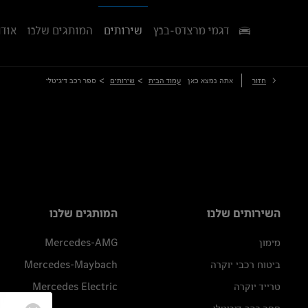
דגמי מרצדס-בנץ
שירותים
המותגים שלנו
אודו
>
>
חזור
אתה נמצא כאן
עמוד הבית
שירותים
ספר רכב דיגיטלי
השירותים שלנו
המותגים שלנו
מימון
Mercedes-AMG
ביטוח רכבי יוקרה
Mercedes-Maybach
טרייד יוקרה
Mercedes Electric