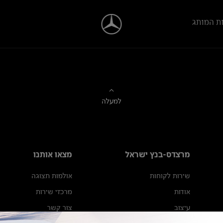
ת המותג
למעלה
מרצדס-בנץ ישראל
מצאו אותנו
שירות לקוחות
אולמות תצוגה
אודות
מרכזי שירות
עיצוב
צור קשר