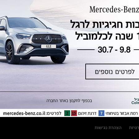
טכנולוגיה, חדשנות, בטיחות וקיימות
מגזין מרצדס-בנץ
ספרי רכב מרצדס-בנץ
נתוני זיהום אוויר וצריכת דלק וחשמל
נתוני תווית צמיגים
מחירון חלפים
קריאה חוזרת
הודעה על הטבות לרכבי מרצדס בהסדר
פשרה בתצ 56447-02-19
הסדר פשרה בתצ 56447-02-19
תקנון ימי מכירות 120 לכלמוביל
רטיות
הצהרת נגישות