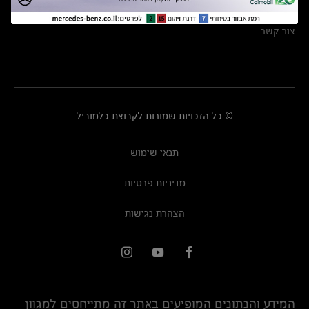
מרכזי שירות
צור קשר
© כל הזכויות שמורות לקבוצת כלמוביל
תנאי שימוש
מדיניות פרטיות
הצהרת נגישות
המידע והנתונים המופיעים באתר זה מתייחסים למגוון