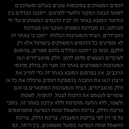
דגמים המשווקים במקומות שונים בעולם ומעודכנים
למועד הבאת המקור הלועדי לתרגום. ייתכנו הבדלים בין
התיאור המובא באתר זה לבין הדגמים המשווקים על-ידי
חברתנו, הן מבחינת המפרט הטכני והן מבחינת
האביזרים, הציוד והמערכות הנלוות. ייתכן כי באתר זה
לא מופיעים כל הדגמים המשווקים בישראל אלא רק
חלקם, וכמו כן ייתכנו הבדלים בדגם מסויים, בהתאם
לשינויים הנעשים מדמן לדמן. חלק מהאביזרים ו/או
המערכות המפורטים באתר זה מצוי רק בחלק מדגמי
הרכבים, אין בפרסום המובא באתר זה כדי לחייב את
היצרן ו/או את החברה בהספקת דגמים שיכללו את כל או
חלק מהאביזרים, הציוד והמערכות המתוארים בו והם
שומרים לעצמם את הזכות לבטל, להוסיף, לשנות
ולשפר, ללא הודעה מוקדמת וללא עידכון באתר זה. נתוני
צריכת הדלק, צריכת החשמל וטווח הנסיעה מתפרסמים
על פי דין לפי בדיקות המעבדה. צריכת הדלק, צריכת
החשמל וטווח הנסיעה בפועל מושפעים, בין היתר, גם