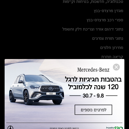
טכנולוגיה, חדשנות, בטיחות וקיימות
מגזין מרצדס-בנץ
ספרי רכב מרצדס-בנץ
נתוני זיהום אוויר וצריכת דלק וחשמל
נתוני תווית צמיגים
מחירון חלפים
קריאה חוזרת
הודעה על הטבות לרכבי מרצדס בהסדר פשרה בתצ 56447-02-19
הסדר פשרה בתצ 56447-02-19
תקנון ימי מכירות 120 לכלמוביל
מצאו אותנו
אולמות תצוגה