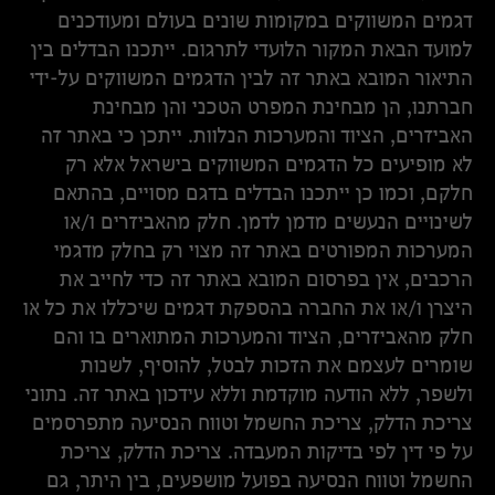
דגמים המשווקים במקומות שונים בעולם ומעודכנים
למועד הבאת המקור הלועדי לתרגום. ייתכנו הבדלים בין
התיאור המובא באתר זה לבין הדגמים המשווקים על-ידי
חברתנו, הן מבחינת המפרט הטכני והן מבחינת
האביזרים, הציוד והמערכות הנלוות. ייתכן כי באתר זה
לא מופיעים כל הדגמים המשווקים בישראל אלא רק
חלקם, וכמו כן ייתכנו הבדלים בדגם מסויים, בהתאם
לשינויים הנעשים מדמן לדמן. חלק מהאביזרים ו/או
המערכות המפורטים באתר זה מצוי רק בחלק מדגמי
הרכבים, אין בפרסום המובא באתר זה כדי לחייב את
היצרן ו/או את החברה בהספקת דגמים שיכללו את כל או
חלק מהאביזרים, הציוד והמערכות המתוארים בו והם
שומרים לעצמם את הזכות לבטל, להוסיף, לשנות
ולשפר, ללא הודעה מוקדמת וללא עידכון באתר זה. נתוני
צריכת הדלק, צריכת החשמל וטווח הנסיעה מתפרסמים
על פי דין לפי בדיקות המעבדה. צריכת הדלק, צריכת
החשמל וטווח הנסיעה בפועל מושפעים, בין היתר, גם