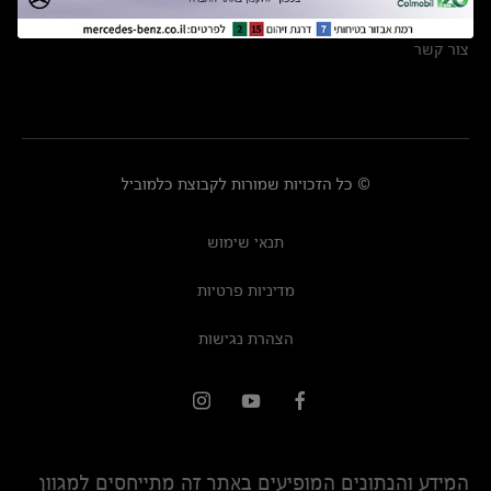
מרכזי שירות
צור קשר
© כל הזכויות שמורות לקבוצת כלמוביל
תנאי שימוש
מדיניות פרטיות
הצהרת נגישות
המידע והנתונים המופיעים באתר זה מתייחסים למגוון