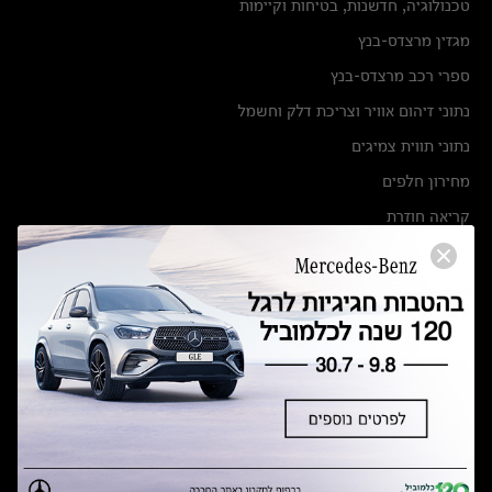
טכנולוגיה, חדשנות, בטיחות וקיימות
מגזין מרצדס-בנץ
ספרי רכב מרצדס-בנץ
נתוני זיהום אוויר וצריכת דלק וחשמל
נתוני תווית צמיגים
מחירון חלפים
קריאה חוזרת
הודעה על הטבות לרכבי מרצדס בהסדר פשרה בתצ 56447-02-19
הסדר פשרה בתצ 56447-02-19
תקנון ימי מכירות 120 לכלמוביל
מצאו אותנו
אולמות תצוגה