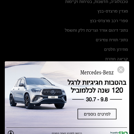
טכנולוגיה, חדשנות, בטיחות וקיימות
מגזין מרצדס-בנץ
ספרי רכב מרצדס-בנץ
נתוני זיהום אוויר וצריכת דלק וחשמל
נתוני תווית צמיגים
מחירון חלפים
קריאה חוזרת
הודעה על הטבות לרכבי מרצדס בהסדר פשרה בתצ 56447-02-19
הסדר פשרה בתצ 56447-02-19
תקנון ימי מכירות 120 לכלמוביל
מצאו אותנו
אולמות תצוגה