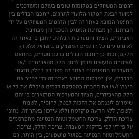
דגמים המשווקים במקומות שונים בעולם ומעודכנים
למועד הבאת המקור הלועדי לתרגום. ייתכנו הבדלים בין
התיאור המובא באתר זה לבין הדגמים המשווקים על-ידי
חברתנו, הן מבחינת המפרט הטכני והן מבחינת
האביזרים, הציוד והמערכות הנלוות. ייתכן כי באתר זה
לא מופיעים כל הדגמים המשווקים בישראל אלא רק
חלקם, וכמו כן ייתכנו הבדלים בדגם מסויים, בהתאם
לשינויים הנעשים מדמן לדמן. חלק מהאביזרים ו/או
המערכות המפורטים באתר זה מצוי רק בחלק מדגמי
הרכבים, אין בפרסום המובא באתר זה כדי לחייב את
היצרן ו/או את החברה בהספקת דגמים שיכללו את כל או
חלק מהאביזרים, הציוד והמערכות המתוארים בו והם
שומרים לעצמם את הזכות לבטל, להוסיף, לשנות
ולשפר, ללא הודעה מוקדמת וללא עידכון באתר זה. נתוני
צריכת הדלק, צריכת החשמל וטווח הנסיעה מתפרסמים
על פי דין לפי בדיקות המעבדה. צריכת הדלק, צריכת
החשמל וטווח הנסיעה בפועל מושפעים, בין היתר, גם