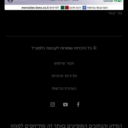
מרכזי שירות
צור קשר
© כל הזכויות שמורות לקבוצת כלמוביל
תנאי שימוש
מדיניות פרטיות
הצהרת נגישות
המידע והנתונים המופיעים באתר זה מתייחסים למגוון