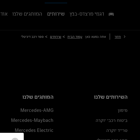
דגמי מרצדס-בנץ
שירותים
המותגים שלנו
אודו
>
>
חזור
אתה נמצא כאן
עמוד הבית
שירותים
ספר רכב דיגיטלי
השירותים שלנו
המותגים שלנו
מימון
Mercedes-AMG
ביטוח רכבי יוקרה
Mercedes-Maybach
טרייד יוקרה
Mercedes Electric