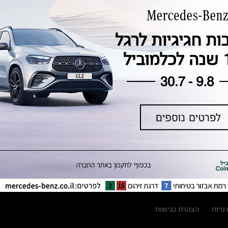
טכנולוגיה, חדשנות, בטיחות וקיימות
מגזין מרצדס-בנץ
ספרי רכב מרצדס-בנץ
נתוני זיהום אוויר וצריכת דלק וחשמל
נתוני תווית צמיגים
מחירון חלפים
קריאה חוזרת
הודעה על הטבות לרכבי מרצדס בהסדר
פשרה בתצ 56447-02-19
הסדר פשרה בתצ 56447-02-19
תקנון ימי מכירות 120 לכלמוביל
רטיות
הצהרת נגישות