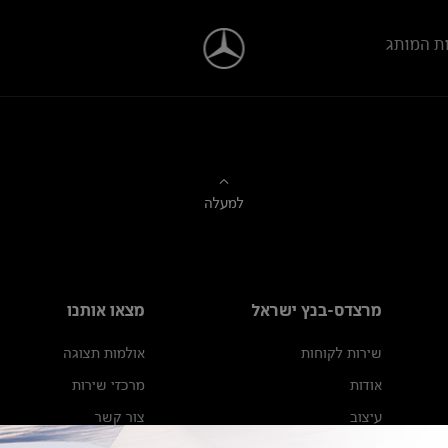
ת המותג
למעלה
מרצדס-בנץ ישראל
מצאו אותנו
שירות לקוחות
אולמות תצוגה
אודות
מרכזי שירות
עיצוב
צור קשר