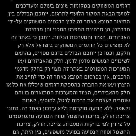
דגמים המשווקים במקומות שונים בעולם ומעודכנים
למועד הבאת המקור הלועדי לתרגום. ייתכנו הבדלים בין
התיאור המובא באתר זה לבין הדגמים המשווקים על-ידי
חברתנו, הן מבחינת המפרט הטכני והן מבחינת
האביזרים, הציוד והמערכות הנלוות. ייתכן כי באתר זה
לא מופיעים כל הדגמים המשווקים בישראל אלא רק
חלקם, וכמו כן ייתכנו הבדלים בדגם מסויים, בהתאם
לשינויים הנעשים מדמן לדמן. חלק מהאביזרים ו/או
המערכות המפורטים באתר זה מצוי רק בחלק מדגמי
הרכבים, אין בפרסום המובא באתר זה כדי לחייב את
היצרן ו/או את החברה בהספקת דגמים שיכללו את כל או
חלק מהאביזרים, הציוד והמערכות המתוארים בו והם
שומרים לעצמם את הזכות לבטל, להוסיף, לשנות
ולשפר, ללא הודעה מוקדמת וללא עידכון באתר זה. נתוני
צריכת הדלק, צריכת החשמל וטווח הנסיעה מתפרסמים
על פי דין לפי בדיקות המעבדה. צריכת הדלק, צריכת
החשמל וטווח הנסיעה בפועל מושפעים, בין היתר, גם