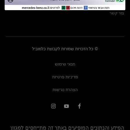
מרכזי שירות
צור קשר
© כל הזכויות שמורות לקבוצת כלמוביל
תנאי שימוש
מדיניות פרטיות
הצהרת נגישות
המידע והנתונים המופיעים באתר זה מתייחסים למגוון