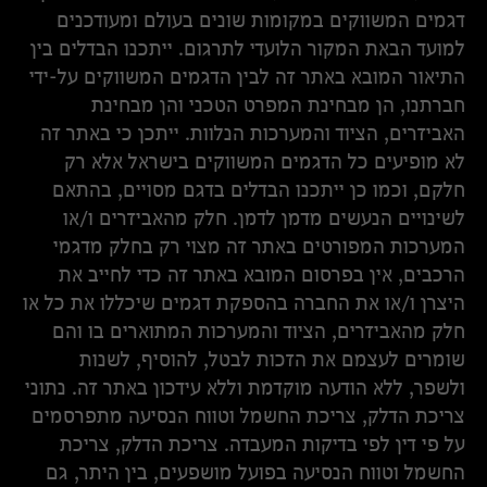
דגמים המשווקים במקומות שונים בעולם ומעודכנים
למועד הבאת המקור הלועדי לתרגום. ייתכנו הבדלים בין
התיאור המובא באתר זה לבין הדגמים המשווקים על-ידי
חברתנו, הן מבחינת המפרט הטכני והן מבחינת
האביזרים, הציוד והמערכות הנלוות. ייתכן כי באתר זה
לא מופיעים כל הדגמים המשווקים בישראל אלא רק
חלקם, וכמו כן ייתכנו הבדלים בדגם מסויים, בהתאם
לשינויים הנעשים מדמן לדמן. חלק מהאביזרים ו/או
המערכות המפורטים באתר זה מצוי רק בחלק מדגמי
הרכבים, אין בפרסום המובא באתר זה כדי לחייב את
היצרן ו/או את החברה בהספקת דגמים שיכללו את כל או
חלק מהאביזרים, הציוד והמערכות המתוארים בו והם
שומרים לעצמם את הזכות לבטל, להוסיף, לשנות
ולשפר, ללא הודעה מוקדמת וללא עידכון באתר זה. נתוני
צריכת הדלק, צריכת החשמל וטווח הנסיעה מתפרסמים
על פי דין לפי בדיקות המעבדה. צריכת הדלק, צריכת
החשמל וטווח הנסיעה בפועל מושפעים, בין היתר, גם