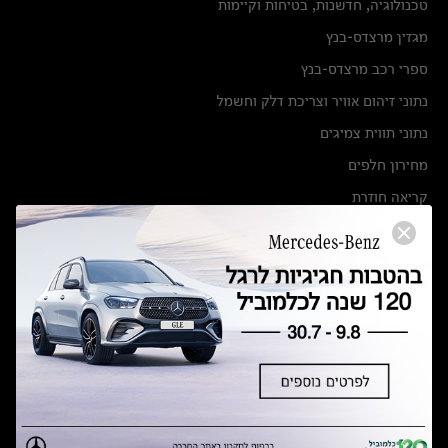
טכנולוגיה, חדשנות, בטיחות וקיימות
מגזין מרצדס-בנץ
ספרי רכב מרצדס-בנץ
נתוני זיהום אוויר וצריכת דלק וחשמל
נתוני תווית צמיגים
מחירון חלפים
קריאה חוזרת
הודעה על הטבות לרכבי מרצדס בהסדר פשרה בתצ 56447-02-19
הסדר פשרה בתצ 56447-02-19
תקנון ימי מכירות 120 לכלמוביל
מצאו אותנו
אולמות תצוגה