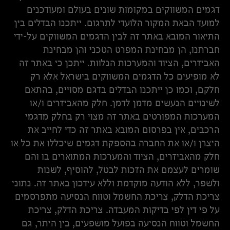
דגמים המשווקים במקומות שונים בעולם ומעודכנים
למועד הבאת המקור הלועדי לתרגום. ייתכנו הבדלים בין
התיאור המובא באתר זה לבין הדגמים המשווקים על-ידי
חברתנו, הן מבחינת המפרט הטכני והן מבחינת
האביזרים, הציוד והמערכות הנלוות. ייתכן כי באתר זה
לא מופיעים כל הדגמים המשווקים בישראל אלא רק
חלקם, וכמו כן ייתכנו הבדלים בדגם מסויים, בהתאם
לשינויים הנעשים מדמן לדמן. חלק מהאביזרים ו/או
המערכות המפורטים באתר זה מצוי רק בחלק מדגמי
הרכבים, אין בפרסום המובא באתר זה כדי לחייב את
היצרן ו/או את החברה בהספקת דגמים שיכללו את כל או
חלק מהאביזרים, הציוד והמערכות המתוארים בו והם
שומרים לעצמם את הזכות לבטל, להוסיף, לשנות
ולשפר, ללא הודעה מוקדמת וללא עידכון באתר זה. נתוני
צריכת הדלק, צריכת החשמל וטווח הנסיעה מתפרסמים
על פי דין לפי בדיקות המעבדה. צריכת הדלק, צריכת
החשמל וטווח הנסיעה בפועל מושפעים, בין היתר, גם