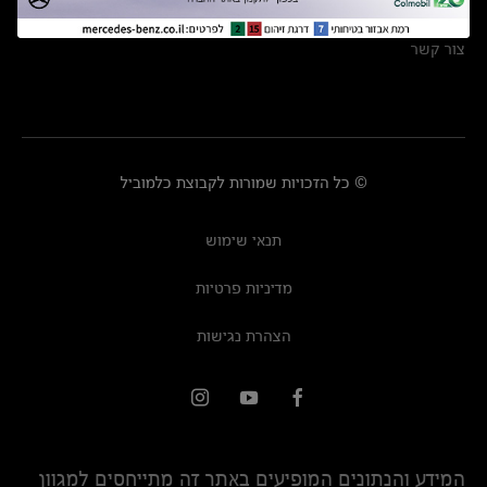
מרכזי שירות
צור קשר
© כל הזכויות שמורות לקבוצת כלמוביל
תנאי שימוש
מדיניות פרטיות
הצהרת נגישות
המידע והנתונים המופיעים באתר זה מתייחסים למגוון