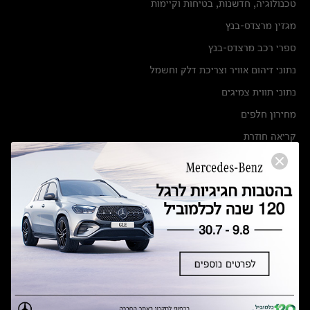
טכנולוגיה, חדשנות, בטיחות וקיימות
מגזין מרצדס-בנץ
ספרי רכב מרצדס-בנץ
נתוני זיהום אוויר וצריכת דלק וחשמל
נתוני תווית צמיגים
מחירון חלפים
קריאה חוזרת
הודעה על הטבות לרכבי מרצדס בהסדר פשרה בתצ 56447-02-19
הסדר פשרה בתצ 56447-02-19
תקנון ימי מכירות 120 לכלמוביל
מצאו אותנו
אולמות תצוגה