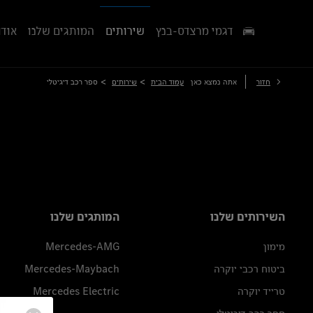
דגמי מרצדס-בנץ
שירותים
המותגים שלנו
אודו
>
>
חזור
אתה נמצא כאן
עמוד הבית
שירותים
ספר רכב דיגיטלי
השירותים שלנו
המותגים שלנו
מימון
Mercedes-AMG
ביטוח רכבי יוקרה
Mercedes-Maybach
טרייד יוקרה
Mercedes Electric