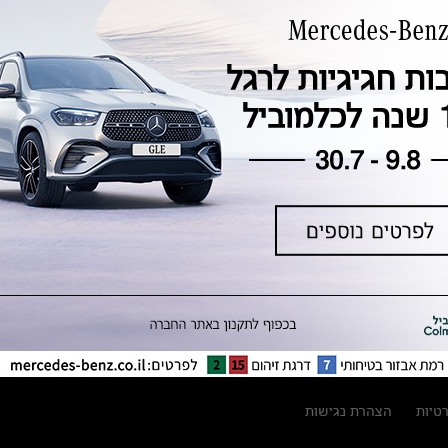
טכנולוגיה, חדשנות, בטיחות וקיימות
מגזין מרצדס-בנץ
ספרי רכב מרצדס-בנץ
נתוני זיהום אוויר וצריכת דלק וחשמל
נתוני תווית צמיגים
מחירון חלפים
קריאה חוזרת
הודעה על הטבות לרכבי מרצדס בהסדר
פשרה בתצ 56447-02-19
הסדר פשרה בתצ 56447-02-19
תקנון ימי מכירות 120 לכלמוביל
רטיות
הצהרת נגישות