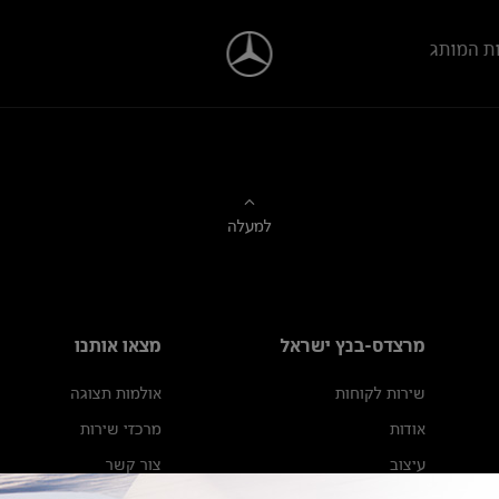
ת המותג
למעלה
מרצדס-בנץ ישראל
מצאו אותנו
שירות לקוחות
אולמות תצוגה
אודות
מרכזי שירות
עיצוב
צור קשר