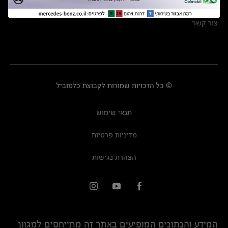
מרכזי שירות
צור קשר
© כל הזכויות שמורות לקבוצת כלמוביל
תנאי שימוש
מדיניות פרטיות
הצהרת נגישות
המידע והנתונים המופיעים באתר זה מתייחסים למגוון