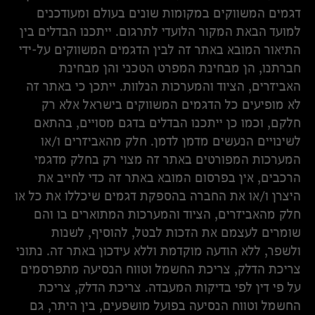
דגמים המשווקים במקומות שונים בעולם ומעודכנים
למועד הבאת המקור הלועדי לתרגום. ייתכנו הבדלים בין
התיאור המובא באתר זה לבין הדגמים המשווקים על-ידי
חברתנו, הן מבחינת המפרט הטכני והן מבחינת
האביזרים, הציוד והמערכות הנלוות. ייתכן כי באתר זה
לא מופיעים כל הדגמים המשווקים בישראל אלא רק
חלקם, וכמו כן ייתכנו הבדלים בדגם מסויים, בהתאם
לשינויים הנעשים מדמן לדמן. חלק מהאביזרים ו/או
המערכות המפורטים באתר זה מצוי רק בחלק מדגמי
הרכבים, אין בפרסום המובא באתר זה כדי לחייב את
היצרן ו/או את החברה בהספקת דגמים שיכללו את כל או
חלק מהאביזרים, הציוד והמערכות המתוארים בו והם
שומרים לעצמם את הזכות לבטל, להוסיף, לשנות
ולשפר, ללא הודעה מוקדמת וללא עידכון באתר זה. נתוני
צריכת הדלק, צריכת החשמל וטווח הנסיעה מתפרסמים
על פי דין לפי בדיקות המעבדה. צריכת הדלק, צריכת
החשמל וטווח הנסיעה בפועל מושפעים, בין היתר, גם