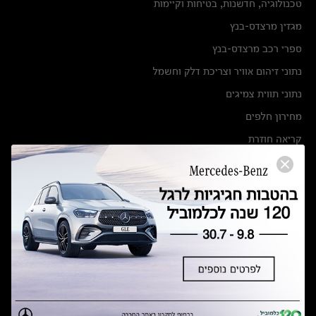
טכנולוגיה, חדשנות, בטיחות וקיימות
מגזין מרצדס-בנץ
ספרי רכב מרצדס-בנץ
נתוני זיהום אוויר וצריכת דלק וחשמל
נתוני תווית צמיגים
מחירון חלפים
קריאה חוזרת
הודעה על הטבות לרכבי מרצדס בהסדר פשרה בתצ 56447-02-19
הסדר פשרה בתצ 56447-02-19
תקנון ימי מכירות 120 לכלמוביל
מצאו אותנו
אולמות תצוגה