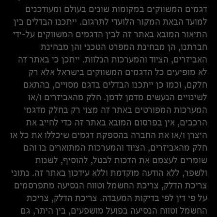
דגמים המשווקים במקומות שונים בעולם ומעודכנים
למועד הבאת המקור הלועדי לתרגום. ייתכנו הבדלים בין
התיאור המובא באתר זה לבין הדגמים המשווקים על-ידי
חברתנו, הן מבחינת המפרט הטכני והן מבחינת
האביזרים, הציוד והמערכות הנלוות. ייתכן כי באתר זה
לא מופיעים כל הדגמים המשווקים בישראל אלא רק
חלקם, וכמו כן ייתכנו הבדלים בדגם מסויים, בהתאם
לשינויים הנעשים מדמן לדמן. חלק מהאביזרים ו/או
המערכות המפורטים באתר זה מצוי רק בחלק מדגמי
הרכבים, אין בפרסום המובא באתר זה כדי לחייב את
היצרן ו/או את החברה בהספקת דגמים שיכללו את כל או
חלק מהאביזרים, הציוד והמערכות המתוארים בו והם
שומרים לעצמם את הזכות לבטל, להוסיף, לשנות
ולשפר, ללא הודעה מוקדמת וללא עידכון באתר זה. נתוני
צריכת הדלק, צריכת החשמל וטווח הנסיעה מתפרסמים
על פי דין לפי בדיקות המעבדה. צריכת הדלק, צריכת
החשמל וטווח הנסיעה בפועל מושפעים, בין היתר, גם