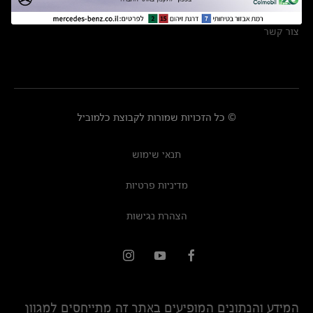
מרכזי שירות
צור קשר
© כל הזכויות שמורות לקבוצת כלמוביל
תנאי שימוש
מדיניות פרטיות
הצהרת נגישות
המידע והנתונים המופיעים באתר זה מתייחסים למגוון