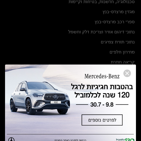
טכנולוגיה, חדשנות, בטיחות וקיימות
מגזין מרצדס-בנץ
ספרי רכב מרצדס-בנץ
נתוני זיהום אוויר וצריכת דלק וחשמל
נתוני תווית צמיגים
מחירון חלפים
קריאה חוזרת
הודעה על הטבות לרכבי מרצדס בהסדר פשרה בתצ 56447-02-19
הסדר פשרה בתצ 56447-02-19
תקנון ימי מכירות 120 לכלמוביל
מצאו אותנו
אולמות תצוגה