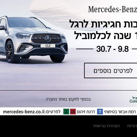
טכנולוגיה, חדשנות, בטיחות וקיימות
מגזין מרצדס-בנץ
ספרי רכב מרצדס-בנץ
נתוני זיהום אוויר וצריכת דלק וחשמל
נתוני תווית צמיגים
מחירון חלפים
קריאה חוזרת
הודעה על הטבות לרכבי מרצדס בהסדר
פשרה בתצ 56447-02-19
הסדר פשרה בתצ 56447-02-19
תקנון ימי מכירות 120 לכלמוביל
רטיות
הצהרת נגישות