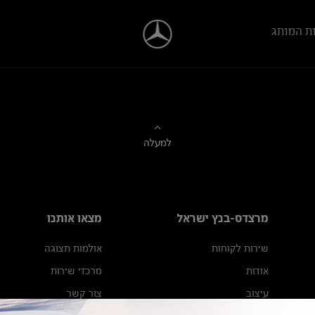
ת המותג
למעלה
מרצדס-בנץ ישראל
מצאו אותנו
שירות לקוחות
אולמות תצוגה
אודות
מרכזי שירות
עיצוב
צור קשר