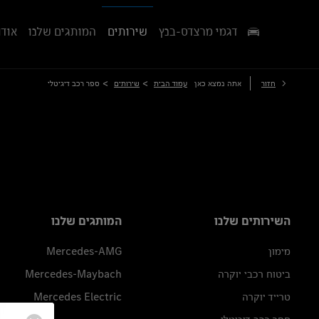
דגמי מרצדס-בנץ
שירותים
המותגים שלנו
אודו
>
>
חזור
אתה נמצא כאן
עמוד הבית
שירותים
ספר רכב דיגיטלי
השירותים שלנו
המותגים שלנו
מימון
Mercedes-AMG
ביטוח רכבי יוקרה
Mercedes-Maybach
טרייד יוקרה
Mercedes Electric