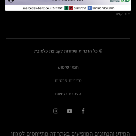
מרכזי שירות
צור קשר
© כל הזכויות שמורות לקבוצת כלמוביל
תנאי שימוש
מדיניות פרטיות
הצהרת נגישות
המידע והנתונים המופיעים באתר זה מתייחסים למגוון