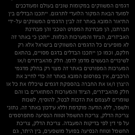
דגמים המשווקים במקומות שונים בעולם ומעודכנים
למועד הבאת המקור הלועדי לתרגום. ייתכנו הבדלים בין
התיאור המובא באתר זה לבין הדגמים המשווקים על-ידי
חברתנו, הן מבחינת המפרט הטכני והן מבחינת
האביזרים, הציוד והמערכות הנלוות. ייתכן כי באתר זה
לא מופיעים כל הדגמים המשווקים בישראל אלא רק
חלקם, וכמו כן ייתכנו הבדלים בדגם מסויים, בהתאם
לשינויים הנעשים מדמן לדמן. חלק מהאביזרים ו/או
המערכות המפורטים באתר זה מצוי רק בחלק מדגמי
הרכבים, אין בפרסום המובא באתר זה כדי לחייב את
היצרן ו/או את החברה בהספקת דגמים שיכללו את כל או
חלק מהאביזרים, הציוד והמערכות המתוארים בו והם
שומרים לעצמם את הזכות לבטל, להוסיף, לשנות
ולשפר, ללא הודעה מוקדמת וללא עידכון באתר זה. נתוני
צריכת הדלק, צריכת החשמל וטווח הנסיעה מתפרסמים
על פי דין לפי בדיקות המעבדה. צריכת הדלק, צריכת
החשמל וטווח הנסיעה בפועל מושפעים, בין היתר, גם