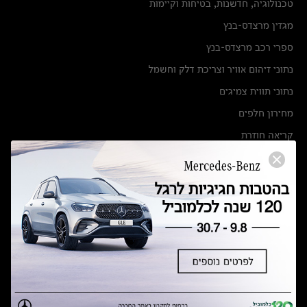
טכנולוגיה, חדשנות, בטיחות וקיימות
מגזין מרצדס-בנץ
ספרי רכב מרצדס-בנץ
נתוני זיהום אוויר וצריכת דלק וחשמל
נתוני תווית צמיגים
מחירון חלפים
קריאה חוזרת
הודעה על הטבות לרכבי מרצדס בהסדר פשרה בתצ 56447-02-19
הסדר פשרה בתצ 56447-02-19
תקנון ימי מכירות 120 לכלמוביל
מצאו אותנו
אולמות תצוגה