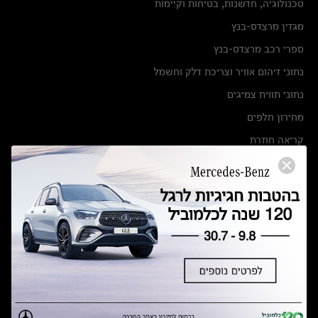
טכנולוגיה, חדשנות, בטיחות וקיימות
מגזין מרצדס-בנץ
ספרי רכב מרצדס-בנץ
נתוני זיהום אוויר וצריכת דלק וחשמל
נתוני תווית צמיגים
מחירון חלפים
קריאה חוזרת
הודעה על הטבות לרכבי מרצדס בהסדר פשרה בתצ 56447-02-19
הסדר פשרה בתצ 56447-02-19
תקנון ימי מכירות 120 לכלמוביל
מצאו אותנו
אולמות תצוגה