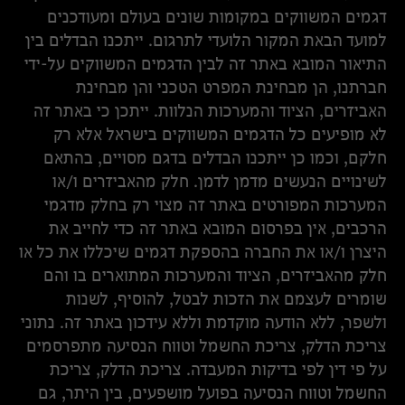
דגמים המשווקים במקומות שונים בעולם ומעודכנים
למועד הבאת המקור הלועדי לתרגום. ייתכנו הבדלים בין
התיאור המובא באתר זה לבין הדגמים המשווקים על-ידי
חברתנו, הן מבחינת המפרט הטכני והן מבחינת
האביזרים, הציוד והמערכות הנלוות. ייתכן כי באתר זה
לא מופיעים כל הדגמים המשווקים בישראל אלא רק
חלקם, וכמו כן ייתכנו הבדלים בדגם מסויים, בהתאם
לשינויים הנעשים מדמן לדמן. חלק מהאביזרים ו/או
המערכות המפורטים באתר זה מצוי רק בחלק מדגמי
הרכבים, אין בפרסום המובא באתר זה כדי לחייב את
היצרן ו/או את החברה בהספקת דגמים שיכללו את כל או
חלק מהאביזרים, הציוד והמערכות המתוארים בו והם
שומרים לעצמם את הזכות לבטל, להוסיף, לשנות
ולשפר, ללא הודעה מוקדמת וללא עידכון באתר זה. נתוני
צריכת הדלק, צריכת החשמל וטווח הנסיעה מתפרסמים
על פי דין לפי בדיקות המעבדה. צריכת הדלק, צריכת
החשמל וטווח הנסיעה בפועל מושפעים, בין היתר, גם