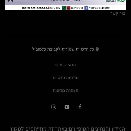
מרכזי שירות
צור קשר
© כל הזכויות שמורות לקבוצת כלמוביל
תנאי שימוש
מדיניות פרטיות
הצהרת נגישות
המידע והנתונים המופיעים באתר זה מתייחסים למגוון