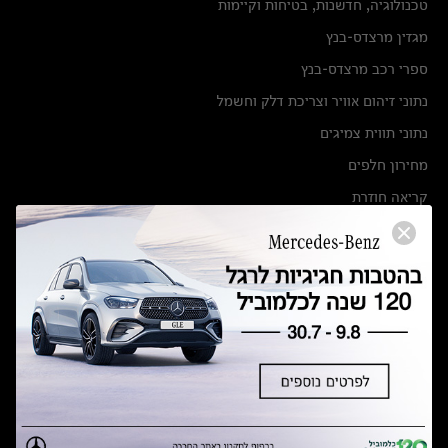
טכנולוגיה, חדשנות, בטיחות וקיימות
מגזין מרצדס-בנץ
ספרי רכב מרצדס-בנץ
נתוני זיהום אוויר וצריכת דלק וחשמל
נתוני תווית צמיגים
מחירון חלפים
קריאה חוזרת
הודעה על הטבות לרכבי מרצדס בהסדר פשרה בתצ 56447-02-19
הסדר פשרה בתצ 56447-02-19
תקנון ימי מכירות 120 לכלמוביל
מצאו אותנו
אולמות תצוגה