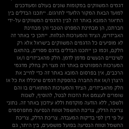
דגמים המשווקים במקומות שונים בעולם ומעודכנים
למועד הבאת המקור הלועדי לתרגום. ייתכנו הבדלים בין
התיאור המובא באתר זה לבין הדגמים המשווקים על-ידי
חברתנו, הן מבחינת המפרט הטכני והן מבחינת
האביזרים, הציוד והמערכות הנלוות. ייתכן כי באתר זה
לא מופיעים כל הדגמים המשווקים בישראל אלא רק
חלקם, וכמו כן ייתכנו הבדלים בדגם מסויים, בהתאם
לשינויים הנעשים מדמן לדמן. חלק מהאביזרים ו/או
המערכות המפורטים באתר זה מצוי רק בחלק מדגמי
הרכבים, אין בפרסום המובא באתר זה כדי לחייב את
היצרן ו/או את החברה בהספקת דגמים שיכללו את כל או
חלק מהאביזרים, הציוד והמערכות המתוארים בו והם
שומרים לעצמם את הזכות לבטל, להוסיף, לשנות
ולשפר, ללא הודעה מוקדמת וללא עידכון באתר זה. נתוני
צריכת הדלק, צריכת החשמל וטווח הנסיעה מתפרסמים
על פי דין לפי בדיקות המעבדה. צריכת הדלק, צריכת
החשמל וטווח הנסיעה בפועל מושפעים, בין היתר, גם