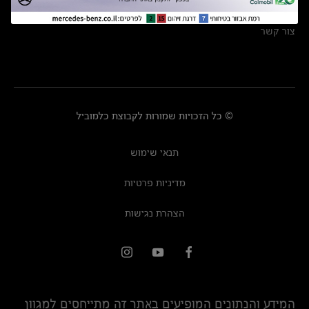
מרכזי שירות
צור קשר
© כל הזכויות שמורות לקבוצת כלמוביל
תנאי שימוש
מדיניות פרטיות
הצהרת נגישות
המידע והנתונים המופיעים באתר זה מתייחסים למגוון