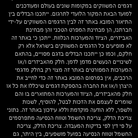
דגמים המשווקים במקומות שונים בעולם ומעודכנים
למועד הבאת המקור הלועדי לתרגום. ייתכנו הבדלים בין
התיאור המובא באתר זה לבין הדגמים המשווקים על-ידי
חברתנו, הן מבחינת המפרט הטכני והן מבחינת
האביזרים, הציוד והמערכות הנלוות. ייתכן כי באתר זה
לא מופיעים כל הדגמים המשווקים בישראל אלא רק
חלקם, וכמו כן ייתכנו הבדלים בדגם מסויים, בהתאם
לשינויים הנעשים מדמן לדמן. חלק מהאביזרים ו/או
המערכות המפורטים באתר זה מצוי רק בחלק מדגמי
הרכבים, אין בפרסום המובא באתר זה כדי לחייב את
היצרן ו/או את החברה בהספקת דגמים שיכללו את כל או
חלק מהאביזרים, הציוד והמערכות המתוארים בו והם
שומרים לעצמם את הזכות לבטל, להוסיף, לשנות
ולשפר, ללא הודעה מוקדמת וללא עידכון באתר זה. נתוני
צריכת הדלק, צריכת החשמל וטווח הנסיעה מתפרסמים
על פי דין לפי בדיקות המעבדה. צריכת הדלק, צריכת
החשמל וטווח הנסיעה בפועל מושפעים, בין היתר, גם