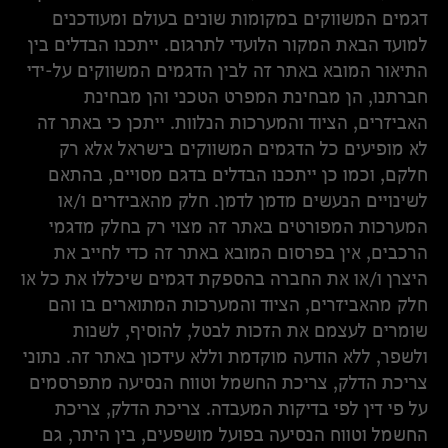
דגמים המשווקים במקומות שונים בעולם ומעודכנים
למועד הבאת המקור הלועדי לתרגום. ייתכנו הבדלים בין
התיאור המובא באתר זה לבין הדגמים המשווקים על-ידי
חברתנו, הן מבחינת המפרט הטכני והן מבחינת
האביזרים, הציוד והמערכות הנלוות. ייתכן כי באתר זה
לא מופיעים כל הדגמים המשווקים בישראל אלא רק
חלקם, וכמו כן ייתכנו הבדלים בדגם מסויים, בהתאם
לשינויים הנעשים מדמן לדמן. חלק מהאביזרים ו/או
המערכות המפורטים באתר זה מצוי רק בחלק מדגמי
הרכבים, אין בפרסום המובא באתר זה כדי לחייב את
היצרן ו/או את החברה בהספקת דגמים שיכללו את כל או
חלק מהאביזרים, הציוד והמערכות המתוארים בו והם
שומרים לעצמם את הזכות לבטל, להוסיף, לשנות
ולשפר, ללא הודעה מוקדמת וללא עידכון באתר זה. נתוני
צריכת הדלק, צריכת החשמל וטווח הנסיעה מתפרסמים
על פי דין לפי בדיקות המעבדה. צריכת הדלק, צריכת
החשמל וטווח הנסיעה בפועל מושפעים, בין היתר, גם