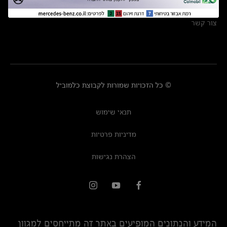
מרכזי שירות
צור קשר
© כל הזכויות שמורות לקבוצת כלמוביל
תנאי שימוש
מדיניות פרטיות
הצהרת נגישות
המידע והנתונים המופיעים באתר זה מתייחסים למגוון