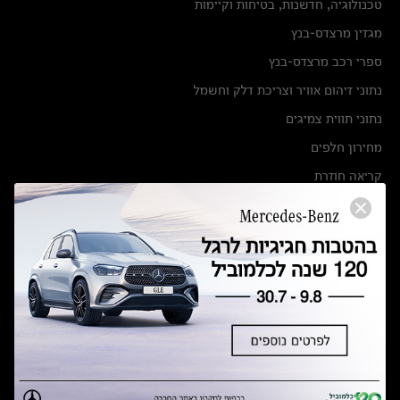
טכנולוגיה, חדשנות, בטיחות וקיימות
מגזין מרצדס-בנץ
ספרי רכב מרצדס-בנץ
נתוני זיהום אוויר וצריכת דלק וחשמל
נתוני תווית צמיגים
מחירון חלפים
קריאה חוזרת
הודעה על הטבות לרכבי מרצדס בהסדר פשרה בתצ 56447-02-19
הסדר פשרה בתצ 56447-02-19
תקנון ימי מכירות 120 לכלמוביל
מצאו אותנו
אולמות תצוגה