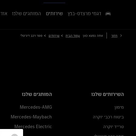
דגמי מרצדס-בנץ
שירותים
המותגים שלנו
אודו
>
>
חזור
אתה נמצא כאן
עמוד הבית
שירותים
ספר רכב דיגיטלי
השירותים שלנו
המותגים שלנו
מימון
Mercedes-AMG
ביטוח רכבי יוקרה
Mercedes-Maybach
טרייד יוקרה
Mercedes Electric