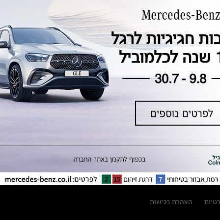
טכנולוגיה, חדשנות, בטיחות וקיימות
מגזין מרצדס-בנץ
ספרי רכב מרצדס-בנץ
נתוני זיהום אוויר וצריכת דלק וחשמל
נתוני תווית צמיגים
מחירון חלפים
קריאה חוזרת
הודעה על הטבות לרכבי מרצדס בהסדר
פשרה בתצ 56447-02-19
הסדר פשרה בתצ 56447-02-19
תקנון ימי מכירות 120 לכלמוביל
רטיות
הצהרת נגישות