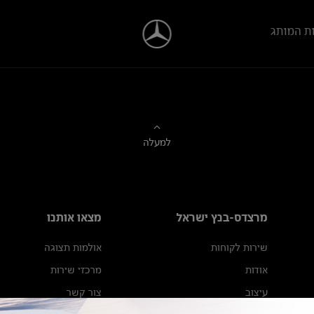
ת המותג
למעלה
מרצדס-בנץ ישראל
מצאו אותנו
שירות לקוחות
אולמות תצוגה
אודות
מרכזי שירות
עיצוב
צור קשר