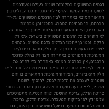
דגמים המשווקים במקומות שונים בעולם ומעודכנים
למועד הבאת המקור הלועדי לתרגום. ייתכנו הבדלים בין
התיאור המובא באתר זה לבין הדגמים המשווקים על-ידי
חברתנו, הן מבחינת המפרט הטכני והן מבחינת
האביזרים, הציוד והמערכות הנלוות. ייתכן כי באתר זה
לא מופיעים כל הדגמים המשווקים בישראל אלא רק
חלקם, וכמו כן ייתכנו הבדלים בדגם מסויים, בהתאם
לשינויים הנעשים מדמן לדמן. חלק מהאביזרים ו/או
המערכות המפורטים באתר זה מצוי רק בחלק מדגמי
הרכבים, אין בפרסום המובא באתר זה כדי לחייב את
היצרן ו/או את החברה בהספקת דגמים שיכללו את כל או
חלק מהאביזרים, הציוד והמערכות המתוארים בו והם
שומרים לעצמם את הזכות לבטל, להוסיף, לשנות
ולשפר, ללא הודעה מוקדמת וללא עידכון באתר זה. נתוני
צריכת הדלק, צריכת החשמל וטווח הנסיעה מתפרסמים
על פי דין לפי בדיקות המעבדה. צריכת הדלק, צריכת
החשמל וטווח הנסיעה בפועל מושפעים, בין היתר, גם