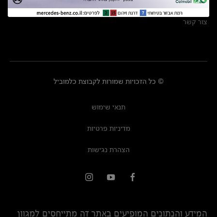
מרכזי שירות
צור קשר
© כל הזכויות שמורות לקבוצת כלמוביל
תנאי שימוש
מדיניות פרטיות
הצהרת נגישות
המידע והנתונים המופיעים באתר זה מתייחסים למגוון