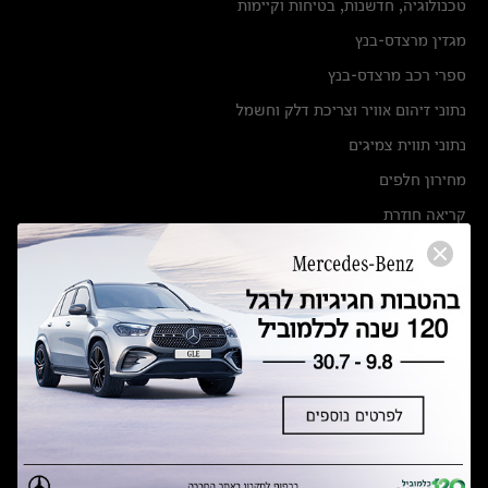
טכנולוגיה, חדשנות, בטיחות וקיימות
מגזין מרצדס-בנץ
ספרי רכב מרצדס-בנץ
נתוני זיהום אוויר וצריכת דלק וחשמל
נתוני תווית צמיגים
מחירון חלפים
קריאה חוזרת
הודעה על הטבות לרכבי מרצדס בהסדר פשרה בתצ 56447-02-19
הסדר פשרה בתצ 56447-02-19
תקנון ימי מכירות 120 לכלמוביל
מצאו אותנו
אולמות תצוגה