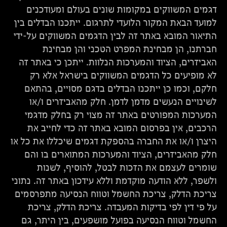
דגמים המשווקים במקומות שונים בעולם ומעודכנים
למועד הבאת המקור הלועדי לתרגום. ייתכנו הבדלים בין
התיאור המובא באתר זה לבין הדגמים המשווקים על-ידי
חברתנו, הן מבחינת המפרט הטכני והן מבחינת
האביזרים, הציוד והמערכות הנלוות. ייתכן כי באתר זה
לא מופיעים כל הדגמים המשווקים בישראל אלא רק
חלקם, וכמו כן ייתכנו הבדלים בדגם מסויים, בהתאם
לשינויים הנעשים מדמן לדמן. חלק מהאביזרים ו/או
המערכות המפורטים באתר זה מצוי רק בחלק מדגמי
הרכבים, אין בפרסום המובא באתר זה כדי לחייב את
היצרן ו/או את החברה בהספקת דגמים שיכללו את כל או
חלק מהאביזרים, הציוד והמערכות המתוארים בו והם
שומרים לעצמם את הזכות לבטל, להוסיף, לשנות
ולשפר, ללא הודעה מוקדמת וללא עידכון באתר זה. נתוני
צריכת הדלק, צריכת החשמל וטווח הנסיעה מתפרסמים
על פי דין לפי בדיקות המעבדה. צריכת הדלק, צריכת
החשמל וטווח הנסיעה בפועל מושפעים, בין היתר, גם