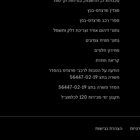
טכנולוגיה, חדשנות, בטיחות וקיימות
מגזין מרצדס-בנץ
ספרי רכב מרצדס-בנץ
נתוני זיהום אוויר וצריכת דלק וחשמל
נתוני תווית צמיגים
מחירון חלפים
קריאה חוזרת
הודעה על הטבות לרכבי מרצדס בהסדר
פשרה בתצ 56447-02-19
הסדר פשרה בתצ 56447-02-19
תקנון ימי מכירות 120 לכלמוביל
רטיות
הצהרת נגישות