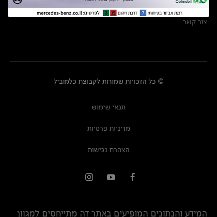
מרכזי שירות
צור קשר
© כל הזכויות שמורות לקבוצת כלמוביל
תנאי שימוש
מדיניות פרטיות
הצהרת נגישות
המידע והנתונים המופיעים באתר זה מתייחסים למגוון