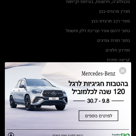
טכנולוגיה, חדשנות, בטיחות וקיימות
מגזין מרצדס-בנץ
ספרי רכב מרצדס-בנץ
נתוני זיהום אוויר וצריכת דלק וחשמל
נתוני תווית צמיגים
מחירון חלפים
קריאה חוזרת
הודעה על הטבות לרכבי מרצדס בהסדר פשרה בתצ 56447-02-19
הסדר פשרה בתצ 56447-02-19
תקנון ימי מכירות 120 לכלמוביל
מצאו אותנו
אולמות תצוגה