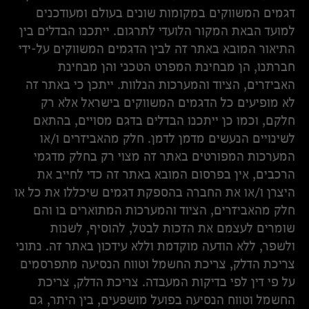
דגמים המשווקים במקומות שונים בעולם ומעודכנים
למועד הבאת המקור הלועדי לתרגום. ייתכנו הבדלים בין
התיאור המובא באתר זה לבין הדגמים המשווקים על-ידי
חברתנו, הן מבחינת המפרט הטכני והן מבחינת
האביזרים, הציוד והמערכות הנלוות. ייתכן כי באתר זה
לא מופיעים כל הדגמים המשווקים בישראל אלא רק
חלקם, וכמו כן ייתכנו הבדלים בדגם מסויים, בהתאם
לשינויים הנעשים מדמן לדמן. חלק מהאביזרים ו/או
המערכות המפורטים באתר זה מצוי רק בחלק מדגמי
הרכבים, אין בפרסום המובא באתר זה כדי לחייב את
היצרן ו/או את החברה בהספקת דגמים שיכללו את כל או
חלק מהאביזרים, הציוד והמערכות המתוארים בו והם
שומרים לעצמם את הזכות לבטל, להוסיף, לשנות
ולשפר, ללא הודעה מוקדמת וללא עידכון באתר זה. נתוני
צריכת הדלק, צריכת החשמל וטווח הנסיעה מתפרסמים
על פי דין לפי בדיקות המעבדה. צריכת הדלק, צריכת
החשמל וטווח הנסיעה בפועל מושפעים, בין היתר, גם