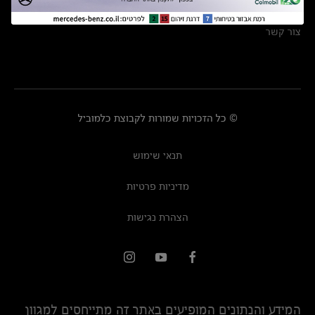
מרכזי שירות
צור קשר
© כל הזכויות שמורות לקבוצת כלמוביל
תנאי שימוש
מדיניות פרטיות
הצהרת נגישות
המידע והנתונים המופיעים באתר זה מתייחסים למגוון