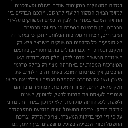
דגמים המשווקים במקומות שונים בעולם ומעודכנים
למועד הבאת המקור הלועדי לתרגום. ייתכנו הבדלים בין
התיאור המובא באתר זה לבין הדגמים המשווקים על-ידי
חברתנו, הן מבחינת המפרט הטכני והן מבחינת
האביזרים, הציוד והמערכות הנלוות. ייתכן כי באתר זה
לא מופיעים כל הדגמים המשווקים בישראל אלא רק
חלקם, וכמו כן ייתכנו הבדלים בדגם מסויים, בהתאם
לשינויים הנעשים מדמן לדמן. חלק מהאביזרים ו/או
המערכות המפורטים באתר זה מצוי רק בחלק מדגמי
הרכבים, אין בפרסום המובא באתר זה כדי לחייב את
היצרן ו/או את החברה בהספקת דגמים שיכללו את כל או
חלק מהאביזרים, הציוד והמערכות המתוארים בו והם
שומרים לעצמם את הזכות לבטל, להוסיף, לשנות
ולשפר, ללא הודעה מוקדמת וללא עידכון באתר זה. נתוני
צריכת הדלק, צריכת החשמל וטווח הנסיעה מתפרסמים
על פי דין לפי בדיקות המעבדה. צריכת הדלק, צריכת
החשמל וטווח הנסיעה בפועל מושפעים, בין היתר, גם