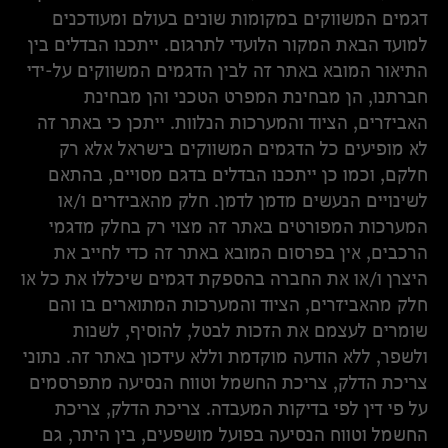
דגמים המשווקים במקומות שונים בעולם ומעודכנים
למועד הבאת המקור הלועדי לתרגום. ייתכנו הבדלים בין
התיאור המובא באתר זה לבין הדגמים המשווקים על-ידי
חברתנו, הן מבחינת המפרט הטכני והן מבחינת
האביזרים, הציוד והמערכות הנלוות. ייתכן כי באתר זה
לא מופיעים כל הדגמים המשווקים בישראל אלא רק
חלקם, וכמו כן ייתכנו הבדלים בדגם מסויים, בהתאם
לשינויים הנעשים מדמן לדמן. חלק מהאביזרים ו/או
המערכות המפורטים באתר זה מצוי רק בחלק מדגמי
הרכבים, אין בפרסום המובא באתר זה כדי לחייב את
היצרן ו/או את החברה בהספקת דגמים שיכללו את כל או
חלק מהאביזרים, הציוד והמערכות המתוארים בו והם
שומרים לעצמם את הזכות לבטל, להוסיף, לשנות
ולשפר, ללא הודעה מוקדמת וללא עידכון באתר זה. נתוני
צריכת הדלק, צריכת החשמל וטווח הנסיעה מתפרסמים
על פי דין לפי בדיקות המעבדה. צריכת הדלק, צריכת
החשמל וטווח הנסיעה בפועל מושפעים, בין היתר, גם