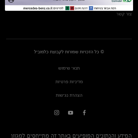
מרכזי שירות
צור קשר
© כל הזכויות שמורות לקבוצת כלמוביל
תנאי שימוש
מדיניות פרטיות
הצהרת נגישות
המידע והנתונים המופיעים באתר זה מתייחסים למגוון