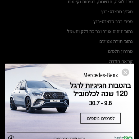
טכנולוגיה, חדשנות, בטיחות וקיימות
מגזין מרצדס-בנץ
ספרי רכב מרצדס-בנץ
נתוני זיהום אוויר וצריכת דלק וחשמל
נתוני תווית צמיגים
מחירון חלפים
קריאה חוזרת
הודעה על הטבות לרכבי מרצדס בהסדר פשרה בתצ 56447-02-19
הסדר פשרה בתצ 56447-02-19
תקנון ימי מכירות 120 לכלמוביל
מצאו אותנו
אולמות תצוגה