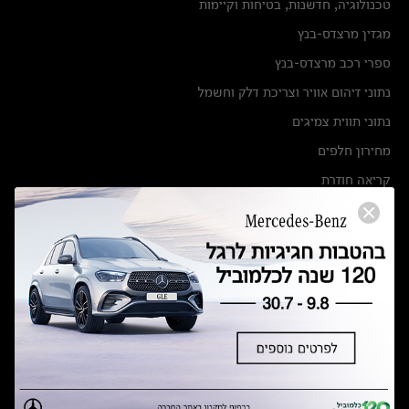
טכנולוגיה, חדשנות, בטיחות וקיימות
מגזין מרצדס-בנץ
ספרי רכב מרצדס-בנץ
נתוני זיהום אוויר וצריכת דלק וחשמל
נתוני תווית צמיגים
מחירון חלפים
קריאה חוזרת
הודעה על הטבות לרכבי מרצדס בהסדר פשרה בתצ 56447-02-19
הסדר פשרה בתצ 56447-02-19
תקנון ימי מכירות 120 לכלמוביל
מצאו אותנו
אולמות תצוגה