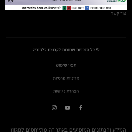
מרכזי שירות
צור קשר
© כל הזכויות שמורות לקבוצת כלמוביל
תנאי שימוש
מדיניות פרטיות
הצהרת נגישות
המידע והנתונים המופיעים באתר זה מתייחסים למגוון