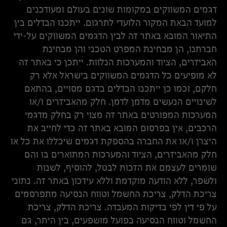
דגמים המשווקים במקומות שונים בעולם ומעודכנים
למועד הבאת המקור הלועדי לתרגום. ייתכנו הבדלים בין
התיאור המובא באתר זה לבין הדגמים המשווקים על-ידי
חברתנו, הן מבחינת המפרט הטכני והן מבחינת
האביזרים, הציוד והמערכות הנלוות. ייתכן כי באתר זה
לא מופיעים כל הדגמים המשווקים בישראל אלא רק
חלקם, וכמו כן ייתכנו הבדלים בדגם מסויים, בהתאם
לשינויים הנעשים מדמן לדמן. חלק מהאביזרים ו/או
המערכות המפורטים באתר זה מצוי רק בחלק מדגמי
הרכבים, אין בפרסום המובא באתר זה כדי לחייב את
היצרן ו/או את החברה בהספקת דגמים שיכללו את כל או
חלק מהאביזרים, הציוד והמערכות המתוארים בו והם
שומרים לעצמם את הזכות לבטל, להוסיף, לשנות
ולשפר, ללא הודעה מוקדמת וללא עידכון באתר זה. נתוני
צריכת הדלק, צריכת החשמל וטווח הנסיעה מתפרסמים
על פי דין לפי בדיקות המעבדה. צריכת הדלק, צריכת
החשמל וטווח הנסיעה בפועל מושפעים, בין היתר, גם