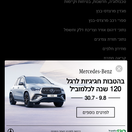
טכנולוגיה, חדשנות, בטיחות וקיימות
מגזין מרצדס-בנץ
ספרי רכב מרצדס-בנץ
נתוני זיהום אוויר וצריכת דלק וחשמל
נתוני תווית צמיגים
מחירון חלפים
קריאה חוזרת
הודעה על הטבות לרכבי מרצדס בהסדר פשרה בתצ 56447-02-19
הסדר פשרה בתצ 56447-02-19
תקנון ימי מכירות 120 לכלמוביל
מצאו אותנו
אולמות תצוגה