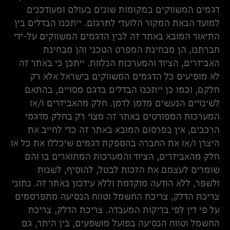
דגמים המשווקים במקומות שונים בעולם ומעודכנים
למועד הבאת המקור הלועדי לתרגום. ייתכנו הבדלים בין
התיאור המובא באתר זה לבין הדגמים המשווקים על-ידי
חברתנו, הן מבחינת המפרט הטכני והן מבחינת
האביזרים, הציוד והמערכות הנלוות. ייתכן כי באתר זה
לא מופיעים כל הדגמים המשווקים בישראל אלא רק
חלקם, וכמו כן ייתכנו הבדלים בדגם מסויים, בהתאם
לשינויים הנעשים מדמן לדמן. חלק מהאביזרים ו/או
המערכות המפורטים באתר זה מצוי רק בחלק מדגמי
הרכבים, אין בפרסום המובא באתר זה כדי לחייב את
היצרן ו/או את החברה בהספקת דגמים שיכללו את כל או
חלק מהאביזרים, הציוד והמערכות המתוארים בו והם
שומרים לעצמם את הזכות לבטל, להוסיף, לשנות
ולשפר, ללא הודעה מוקדמת וללא עידכון באתר זה. נתוני
צריכת הדלק, צריכת החשמל וטווח הנסיעה מתפרסמים
על פי דין לפי בדיקות המעבדה. צריכת הדלק, צריכת
החשמל וטווח הנסיעה בפועל מושפעים, בין היתר, גם