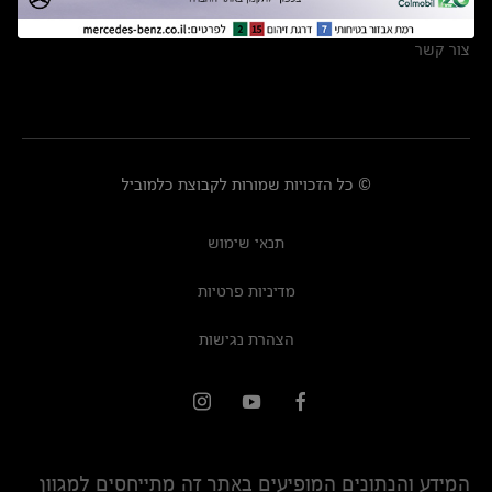
מרכזי שירות
צור קשר
© כל הזכויות שמורות לקבוצת כלמוביל
תנאי שימוש
מדיניות פרטיות
הצהרת נגישות
המידע והנתונים המופיעים באתר זה מתייחסים למגוון