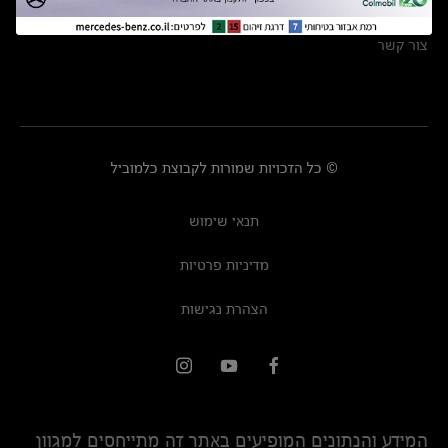
מרכזי שירות
צור קשר
© כל הזכויות שמורות לקבוצת כלמוביל
תנאי שימוש
מדיניות פרטיות
הצהרת נגישות
המידע והנתונים המופיעים באתר זה מתייחסים למגוון