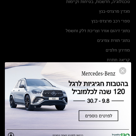
טכנולוגיה, חדשנות, בטיחות וקיימות
מגזין מרצדס-בנץ
ספרי רכב מרצדס-בנץ
נתוני זיהום אוויר וצריכת דלק וחשמל
נתוני תווית צמיגים
מחירון חלפים
קריאה חוזרת
הודעה על הטבות לרכבי מרצדס בהסדר פשרה בתצ 56447-02-19
הסדר פשרה בתצ 56447-02-19
תקנון ימי מכירות 120 לכלמוביל
מצאו אותנו
אולמות תצוגה