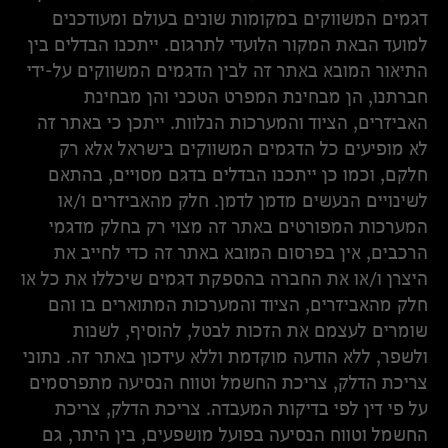
דגמים המשווקים במקומות שונים בעולם ומעודכנים
למועד הבאת המקור הלועדי לתרגום. ייתכנו הבדלים בין
התיאור המובא באתר זה לבין הדגמים המשווקים על-ידי
חברתנו, הן מבחינת המפרט הטכני והן מבחינת
האביזרים, הציוד והמערכות הנלוות. ייתכן כי באתר זה
לא מופיעים כל הדגמים המשווקים בישראל אלא רק
חלקם, וכמו כן ייתכנו הבדלים בדגם מסויים, בהתאם
לשינויים הנעשים מדמן לדמן. חלק מהאביזרים ו/או
המערכות המפורטים באתר זה מצוי רק בחלק מדגמי
הרכבים, אין בפרסום המובא באתר זה כדי לחייב את
היצרן ו/או את החברה בהספקת דגמים שיכללו את כל או
חלק מהאביזרים, הציוד והמערכות המתוארים בו והם
שומרים לעצמם את הזכות לבטל, להוסיף, לשנות
ולשפר, ללא הודעה מוקדמת וללא עידכון באתר זה. נתוני
צריכת הדלק, צריכת החשמל וטווח הנסיעה מתפרסמים
על פי דין לפי בדיקות המעבדה. צריכת הדלק, צריכת
החשמל וטווח הנסיעה בפועל מושפעים, בין היתר, גם