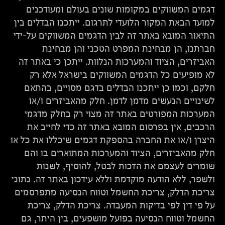
דגמים המשווקים במקומות שונים בעולם ומעודכנים
למועד הבאת המקור הלועדי לתרגום. ייתכנו הבדלים בין
התיאור המובא באתר זה לבין הדגמים המשווקים על-ידי
חברתנו, הן מבחינת המפרט הטכני והן מבחינת
האביזרים, הציוד והמערכות הנלוות. ייתכן כי באתר זה
לא מופיעים כל הדגמים המשווקים בישראל אלא רק
חלקם, וכמו כן ייתכנו הבדלים בדגם מסויים, בהתאם
לשינויים הנעשים מדמן לדמן. חלק מהאביזרים ו/או
המערכות המפורטים באתר זה מצוי רק בחלק מדגמי
הרכבים, אין בפרסום המובא באתר זה כדי לחייב את
היצרן ו/או את החברה בהספקת דגמים שיכללו את כל או
חלק מהאביזרים, הציוד והמערכות המתוארים בו והם
שומרים לעצמם את הזכות לבטל, להוסיף, לשנות
ולשפר, ללא הודעה מוקדמת וללא עידכון באתר זה. נתוני
צריכת הדלק, צריכת החשמל וטווח הנסיעה מתפרסמים
על פי דין לפי בדיקות המעבדה. צריכת הדלק, צריכת
החשמל וטווח הנסיעה בפועל מושפעים, בין היתר, גם