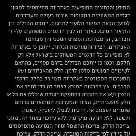
המידע והנתונים המופיעים באתר זה מתייחסים למגוון
דגמים המשווקים במקומות שונים בעולם ומעודכנים
למועד הבאת המקור הלועדי לתרגום. ייתכנו הבדלים בין
התיאור המובא באתר זה לבין הדגמים המשווקים על-ידי
חברתנו, הן מבחינת המפרט הטכני והן מבחינת
האביזרים, הציוד והמערכות הנלוות. ייתכן כי באתר זה
לא מופיעים כל הדגמים המשווקים בישראל אלא רק
חלקם, וכמו כן ייתכנו הבדלים בדגם מסויים, בהתאם
לשינויים הנעשים מדמן לדמן. חלק מהאביזרים ו/או
המערכות המפורטים באתר זה מצוי רק בחלק מדגמי
הרכבים, אין בפרסום המובא באתר זה כדי לחייב את
היצרן ו/או את החברה בהספקת דגמים שיכללו את כל או
חלק מהאביזרים, הציוד והמערכות המתוארים בו והם
שומרים לעצמם את הזכות לבטל, להוסיף, לשנות
ולשפר, ללא הודעה מוקדמת וללא עידכון באתר זה. נתוני
צריכת הדלק, צריכת החשמל וטווח הנסיעה מתפרסמים
על פי דין לפי בדיקות המעבדה. צריכת הדלק, צריכת