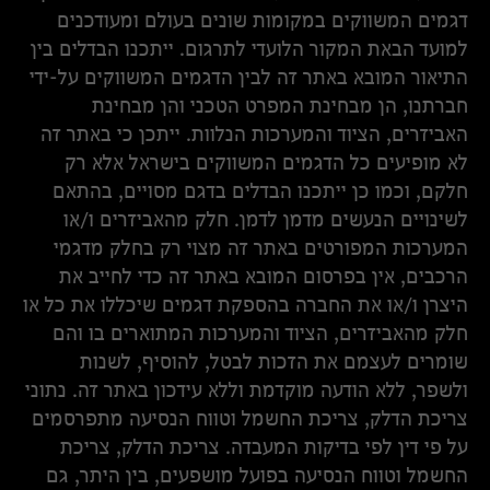
דגמים המשווקים במקומות שונים בעולם ומעודכנים
למועד הבאת המקור הלועדי לתרגום. ייתכנו הבדלים בין
התיאור המובא באתר זה לבין הדגמים המשווקים על-ידי
חברתנו, הן מבחינת המפרט הטכני והן מבחינת
האביזרים, הציוד והמערכות הנלוות. ייתכן כי באתר זה
לא מופיעים כל הדגמים המשווקים בישראל אלא רק
חלקם, וכמו כן ייתכנו הבדלים בדגם מסויים, בהתאם
לשינויים הנעשים מדמן לדמן. חלק מהאביזרים ו/או
המערכות המפורטים באתר זה מצוי רק בחלק מדגמי
הרכבים, אין בפרסום המובא באתר זה כדי לחייב את
היצרן ו/או את החברה בהספקת דגמים שיכללו את כל או
חלק מהאביזרים, הציוד והמערכות המתוארים בו והם
שומרים לעצמם את הזכות לבטל, להוסיף, לשנות
ולשפר, ללא הודעה מוקדמת וללא עידכון באתר זה. נתוני
צריכת הדלק, צריכת החשמל וטווח הנסיעה מתפרסמים
על פי דין לפי בדיקות המעבדה. צריכת הדלק, צריכת
החשמל וטווח הנסיעה בפועל מושפעים, בין היתר, גם