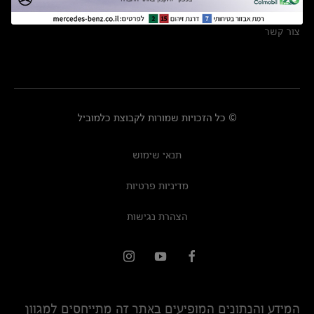
מרכזי שירות
צור קשר
© כל הזכויות שמורות לקבוצת כלמוביל
תנאי שימוש
מדיניות פרטיות
הצהרת נגישות
המידע והנתונים המופיעים באתר זה מתייחסים למגוון