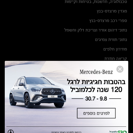
טכנולוגיה, חדשנות, בטיחות וקיימות
מגזין מרצדס-בנץ
ספרי רכב מרצדס-בנץ
נתוני זיהום אוויר וצריכת דלק וחשמל
נתוני תווית צמיגים
מחירון חלפים
קריאה חוזרת
הודעה על הטבות לרכבי מרצדס בהסדר פשרה בתצ 56447-02-19
הסדר פשרה בתצ 56447-02-19
תקנון ימי מכירות 120 לכלמוביל
מצאו אותנו
אולמות תצוגה