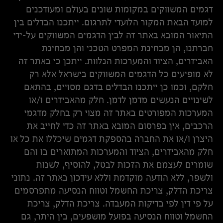
דגמים המשווקים במקומות שונים בעולם ומעודכנים
למועד הבאת המקור הלועדי לתרגום. ייתכנו הבדלים בין
התיאור המובא באתר זה לבין הדגמים המשווקים על-ידי
חברתנו, הן מבחינת המפרט הטכני והן מבחינת
האביזרים, הציוד והמערכות הנלוות. ייתכן כי באתר זה
לא מופיעים כל הדגמים המשווקים בישראל אלא רק
חלקם, וכמו כן ייתכנו הבדלים בדגם מסויים, בהתאם
לשינויים הנעשים מדמן לדמן. חלק מהאביזרים ו/או
המערכות המפורטים באתר זה מצוי רק בחלק מדגמי
הרכבים, אין בפרסום המובא באתר זה כדי לחייב את
היצרן ו/או את החברה בהספקת דגמים שיכללו את כל או
חלק מהאביזרים, הציוד והמערכות המתוארים בו והם
שומרים לעצמם את הזכות לבטל, להוסיף, לשנות
ולשפר, ללא הודעה מוקדמת וללא עידכון באתר זה. נתוני
צריכת הדלק, צריכת החשמל וטווח הנסיעה מתפרסמים
על פי דין לפי בדיקות המעבדה. צריכת הדלק, צריכת
החשמל וטווח הנסיעה בפועל מושפעים, בין היתר, גם