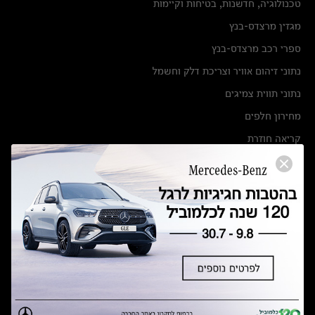
טכנולוגיה, חדשנות, בטיחות וקיימות
מגזין מרצדס-בנץ
ספרי רכב מרצדס-בנץ
נתוני זיהום אוויר וצריכת דלק וחשמל
נתוני תווית צמיגים
מחירון חלפים
קריאה חוזרת
הודעה על הטבות לרכבי מרצדס בהסדר פשרה בתצ 56447-02-19
הסדר פשרה בתצ 56447-02-19
תקנון ימי מכירות 120 לכלמוביל
מצאו אותנו
אולמות תצוגה