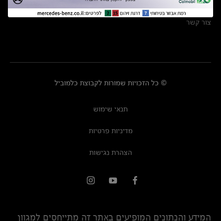
מרכזי שירות
צור קשר
© כל הזכויות שמורות לקבוצת כלמוביל
תנאי שימוש
מדיניות פרטיות
הצהרת נגישות
המידע והנתונים המופיעים באתר זה מתייחסים למגוון