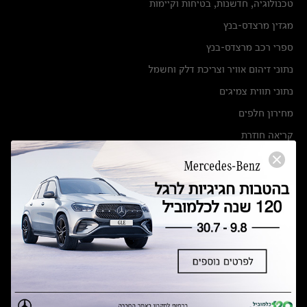
טכנולוגיה, חדשנות, בטיחות וקיימות
מגזין מרצדס-בנץ
ספרי רכב מרצדס-בנץ
נתוני זיהום אוויר וצריכת דלק וחשמל
נתוני תווית צמיגים
מחירון חלפים
קריאה חוזרת
הודעה על הטבות לרכבי מרצדס בהסדר פשרה בתצ 56447-02-19
הסדר פשרה בתצ 56447-02-19
תקנון ימי מכירות 120 לכלמוביל
מצאו אותנו
אולמות תצוגה