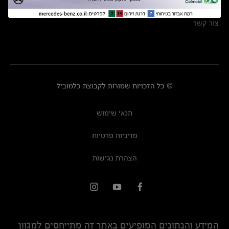
מרכזי שירות
צור קשר
© כל הזכויות שמורות לקבוצת כלמוביל
תנאי שימוש
מדיניות פרטיות
הצהרת נגישות
המידע והנתונים המופיעים באתר זה מתייחסים למגוון