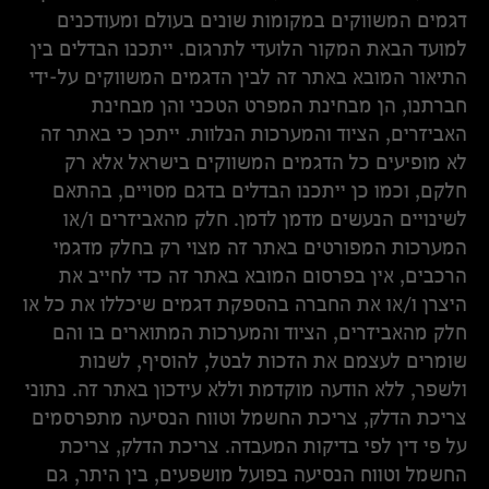
דגמים המשווקים במקומות שונים בעולם ומעודכנים
למועד הבאת המקור הלועדי לתרגום. ייתכנו הבדלים בין
התיאור המובא באתר זה לבין הדגמים המשווקים על-ידי
חברתנו, הן מבחינת המפרט הטכני והן מבחינת
האביזרים, הציוד והמערכות הנלוות. ייתכן כי באתר זה
לא מופיעים כל הדגמים המשווקים בישראל אלא רק
חלקם, וכמו כן ייתכנו הבדלים בדגם מסויים, בהתאם
לשינויים הנעשים מדמן לדמן. חלק מהאביזרים ו/או
המערכות המפורטים באתר זה מצוי רק בחלק מדגמי
הרכבים, אין בפרסום המובא באתר זה כדי לחייב את
היצרן ו/או את החברה בהספקת דגמים שיכללו את כל או
חלק מהאביזרים, הציוד והמערכות המתוארים בו והם
שומרים לעצמם את הזכות לבטל, להוסיף, לשנות
ולשפר, ללא הודעה מוקדמת וללא עידכון באתר זה. נתוני
צריכת הדלק, צריכת החשמל וטווח הנסיעה מתפרסמים
על פי דין לפי בדיקות המעבדה. צריכת הדלק, צריכת
החשמל וטווח הנסיעה בפועל מושפעים, בין היתר, גם