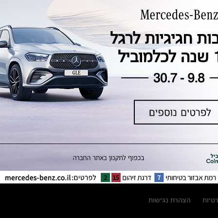
טכנולוגיה, חדשנות, בטיחות וקיימות
מגזין מרצדס-בנץ
ספרי רכב מרצדס-בנץ
נתוני זיהום אוויר וצריכת דלק וחשמל
נתוני תווית צמיגים
מחירון חלפים
קריאה חוזרת
הודעה על הטבות לרכבי מרצדס בהסדר
פשרה בתצ 56447-02-19
הסדר פשרה בתצ 56447-02-19
תקנון ימי מכירות 120 לכלמוביל
רטיות
הצהרת נגישות