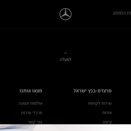
ת המותג
למעלה
מרצדס-בנץ ישראל
מצאו אותנו
שירות לקוחות
אולמות תצוגה
אודות
מרכזי שירות
עיצוב
צור קשר