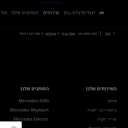
דגמי מרצדס-בנץ
שירותים
המותגים שלנו
אודו
>
>
חזור
אתה נמצא כאן
עמוד הבית
שירותים
ספר רכב דיגיטלי
השירותים שלנו
המותגים שלנו
מימון
Mercedes-AMG
ביטוח רכבי יוקרה
Mercedes-Maybach
טרייד יוקרה
Mercedes Electric