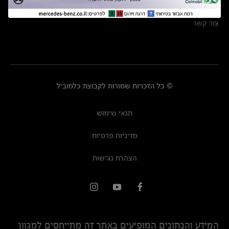
מרכזי שירות
צור קשר
© כל הזכויות שמורות לקבוצת כלמוביל
תנאי שימוש
מדיניות פרטיות
הצהרת נגישות
המידע והנתונים המופיעים באתר זה מתייחסים למגוון