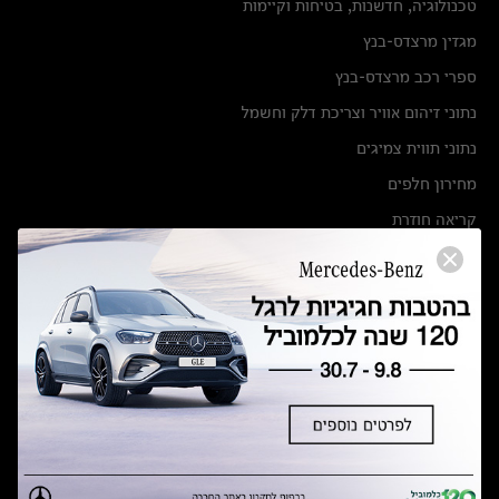
טכנולוגיה, חדשנות, בטיחות וקיימות
מגזין מרצדס-בנץ
ספרי רכב מרצדס-בנץ
נתוני זיהום אוויר וצריכת דלק וחשמל
נתוני תווית צמיגים
מחירון חלפים
קריאה חוזרת
הודעה על הטבות לרכבי מרצדס בהסדר פשרה בתצ 56447-02-19
הסדר פשרה בתצ 56447-02-19
תקנון ימי מכירות 120 לכלמוביל
מצאו אותנו
אולמות תצוגה