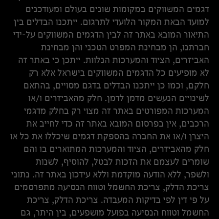
דגמים המשווקים במקומות שונים בעולם ומעודכנים
למועד הבאת המקור הלועדי לתרגום. ייתכנו הבדלים בין
התיאור המובא באתר זה לבין הדגמים המשווקים על-ידי
חברתנו, הן מבחינת המפרט הטכני והן מבחינת
האביזרים, הציוד והמערכות הנלוות. ייתכן כי באתר זה
לא מופיעים כל הדגמים המשווקים בישראל אלא רק
חלקם, וכמו כן ייתכנו הבדלים בדגם מסויים, בהתאם
לשינויים הנעשים מדמן לדמן. חלק מהאביזרים ו/או
המערכות המפורטים באתר זה מצוי רק בחלק מדגמי
הרכבים, אין בפרסום המובא באתר זה כדי לחייב את
היצרן ו/או את החברה בהספקת דגמים שיכללו את כל או
חלק מהאביזרים, הציוד והמערכות המתוארים בו והם
שומרים לעצמם את הזכות לבטל, להוסיף, לשנות
ולשפר, ללא הודעה מוקדמת וללא עידכון באתר זה. נתוני
צריכת הדלק, צריכת החשמל וטווח הנסיעה מתפרסמים
על פי דין לפי בדיקות המעבדה. צריכת הדלק, צריכת
החשמל וטווח הנסיעה בפועל מושפעים, בין היתר, גם